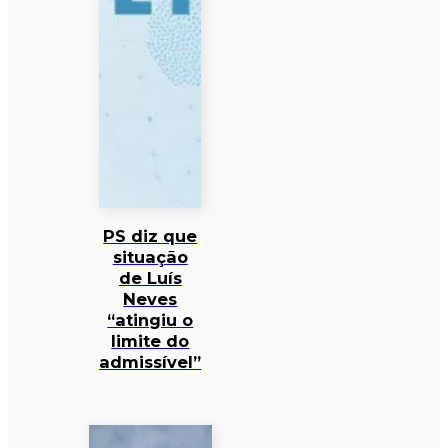
PS diz que
situação
de Luís
Neves
“atingiu o
limite do
admissível”