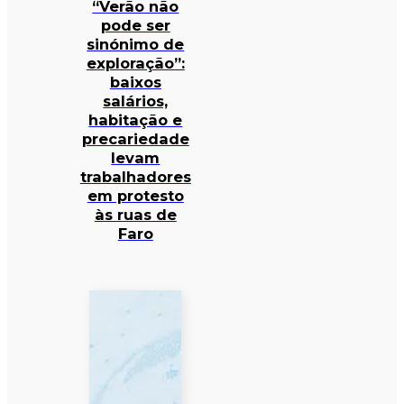
“Verão não
pode ser
sinónimo de
exploração”:
baixos
salários,
habitação e
precariedade
levam
trabalhadores
em protesto
às ruas de
Faro