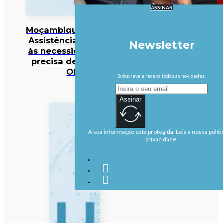
ASSINAR
Moçambique/Ataques:
Assistência responde
Newsletter
às necessidades mas
precisa de reforço –
OIM
Subscreva e receba todas as novidades.
Assinar
A sua informação está protegida. Leia a nossa políti
privacidade.