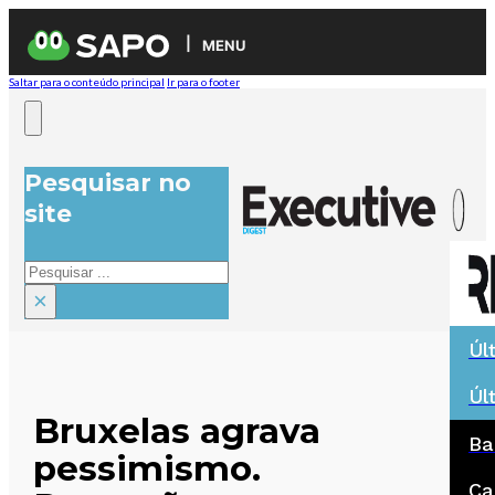
MENU
Saltar para o conteúdo principal
Ir para o footer
Pesquisar no
site
Pesquisar
×
Úl
Úl
Bruxelas agrava
Ba
pessimismo.
Ca