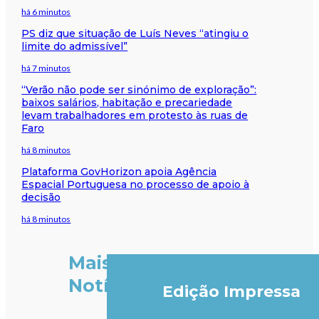
há 6 minutos
PS diz que situação de Luís Neves “atingiu o
limite do admissível”
há 7 minutos
“Verão não pode ser sinónimo de exploração”:
baixos salários, habitação e precariedade
levam trabalhadores em protesto às ruas de
Faro
há 8 minutos
Plataforma GovHorizon apoia Agência
Espacial Portuguesa no processo de apoio à
decisão
há 8 minutos
Mais
Notícias
Edição Impressa