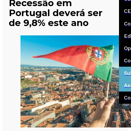
Recessão em
Portugal deverá ser
CE
de 9,8% este ano
Co
Ed
Op
Co
Su
As
Co