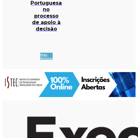
Portuguesa
no
processo
de apoio à
decisão
Mais
Notícias