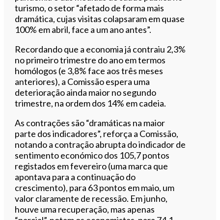
turismo, o setor “afetado de forma mais
dramática, cujas visitas colapsaram em quase
100% em abril, face a um ano antes”.
Recordando que a economia já contraiu 2,3%
no primeiro trimestre do ano em termos
homólogos (e 3,8% face aos três meses
anteriores), a Comissão espera uma
deterioração ainda maior no segundo
trimestre, na ordem dos 14% em cadeia.
As contrações são “dramáticas na maior
parte dos indicadores”, reforça a Comissão,
notando a contração abrupta do indicador de
sentimento económico dos 105,7 pontos
registados em fevereiro (uma marca que
apontava para a continuação do
crescimento), para 63 pontos em maio, um
valor claramente de recessão. Em junho,
houve uma recuperação, mas apenas
“parcial”, notam os economistas, para 74,1