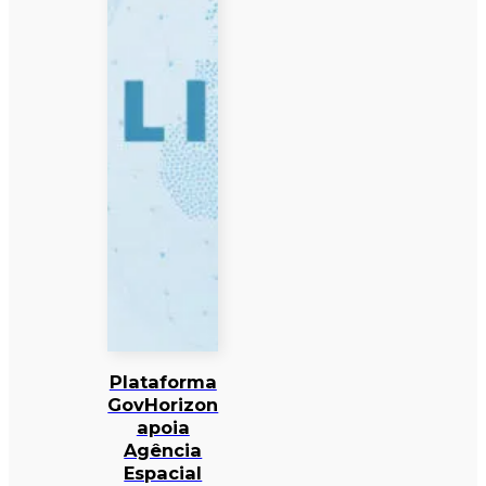
Plataforma
GovHorizon
apoia
Agência
Espacial