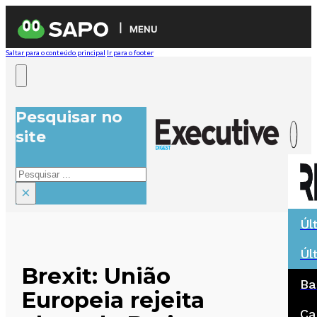
MENU
Saltar para o conteúdo principal
Ir para o footer
Pesquisar no
site
Pesquisar
×
Úl
Úl
Brexit: União
Ba
Europeia rejeita
Ca