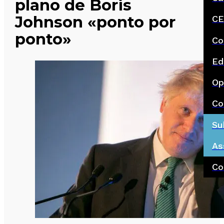
plano de Boris
Johnson «ponto por
CE
ponto»
Co
Ed
Op
Co
Su
As
Co