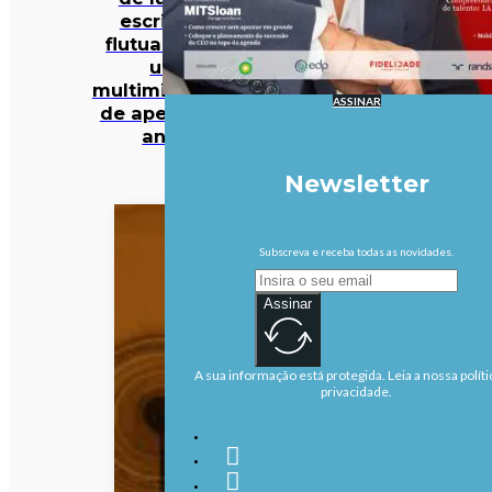
escritório
flutuante de
um
multimilionário
ASSINAR
de apenas 27
anos
Newsletter
Subscreva e receba todas as novidades.
Assinar
A sua informação está protegida. Leia a nossa políti
privacidade.