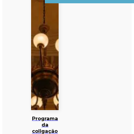
Programa
da
coligação