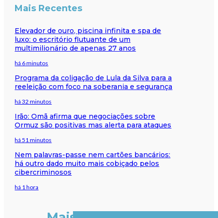
Mais Recentes
Elevador de ouro, piscina infinita e spa de
luxo: o escritório flutuante de um
multimilionário de apenas 27 anos
há 6 minutos
Programa da coligação de Lula da Silva para a
reeleição com foco na soberania e segurança
há 32 minutos
Irão: Omã afirma que negociações sobre
Ormuz são positivas mas alerta para ataques
há 51 minutos
Nem palavras-passe nem cartões bancários:
há outro dado muito mais cobiçado pelos
cibercriminosos
há 1 hora
Mais