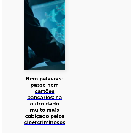
Nem palavras-
passe nem
cartões
bancários: há
outro dado
muito mais
cobiçado pelos
cibercriminosos