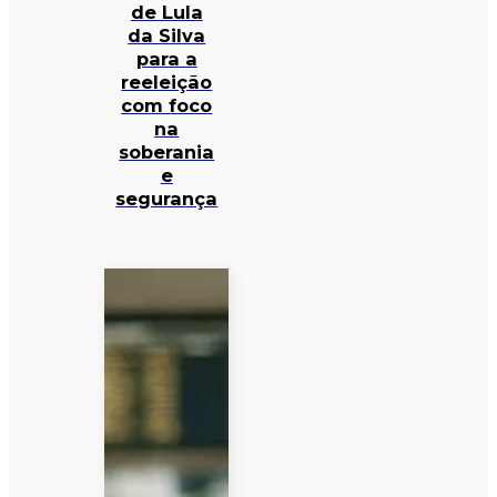
de Lula
da Silva
para a
reeleição
com foco
na
soberania
e
segurança