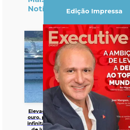
Notícias
Edição Impressa
Elevador de
ouro, piscina
infinita e spa
de luxo: o