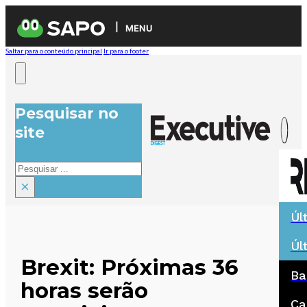
MENU
Saltar para o conteúdo principal
Ir para o footer
Pesquisar no
site
Pesquisar
×
Úl
Úl
Brexit: Próximas 36
Ba
horas serão
Ca