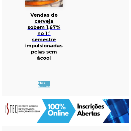
Vendas de
cerveja
sobem 1,67%
no 1.º
semestre
impulsionadas
pelas sem
ácool
Mais
Notícias