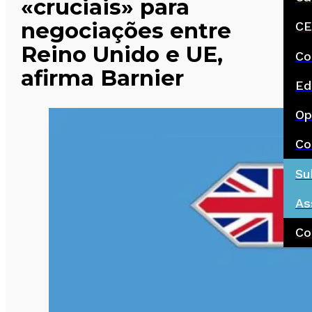
«cruciais» para
negociações entre
CE
Reino Unido e UE,
Co
afirma Barnier
Ed
Op
Co
Su
As
Co