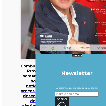
ASSINAR
Combustíveis?
Próxima
Newsletter
semana traz
boas
notícias…
Subscreva e receba todas as novidades.
preços podem
descer mais
Assinar
de 10
cêntimos por