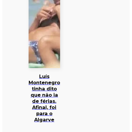
Luís
Montenegro
tinha dito
que não ia
de férias.
Afinal, foi
para o
Algarve