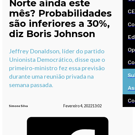
Norte ainda este
mês? Probabilidades
CE
são inferiores a 30%,
Co
diz Boris Johnson
Ed
Op
Jeffrey Donaldson, líder do partido
Unionista Democrático, disse que o
Co
primeiro-ministro fez essa previsão
Su
durante uma reunião privada na
semana passada.
As
Co
Fevereiro 4, 2022
13:02
Simone Silva