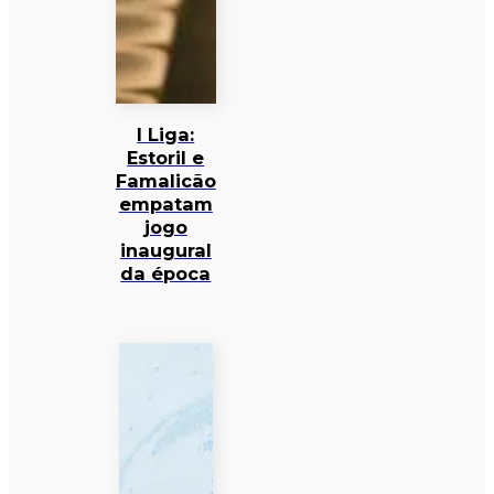
I Liga:
Estoril e
Famalicão
empatam
jogo
inaugural
da época