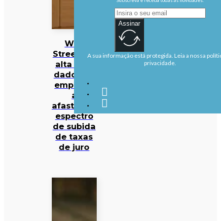
Assinar
Wall
Street em
A sua informação está protegida. Leia a nossa políti
alta com
privacidade.
dados de
emprego
a
afastarem
espectro
de subida
de taxas
de juro