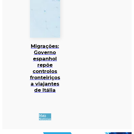
Migrações:
Governo
espanhol
repõe
controlos
fronteiriços
a viajantes
de Itália
Mais
Notícias