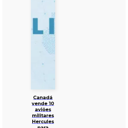
Canadá
vende 10
aviões
militares
Hercules
para