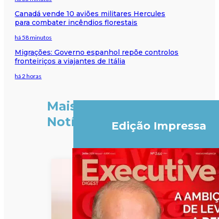
Canadá vende 10 aviões militares Hercules
para combater incêndios florestais
há 58 minutos
Migrações: Governo espanhol repõe controlos
fronteiriços a viajantes de Itália
há 2 horas
Mais
Notícias
Edição Impressa