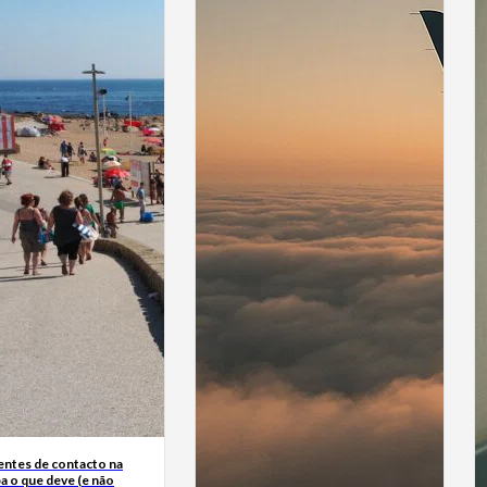
entes de contacto na
ba o que deve (e não