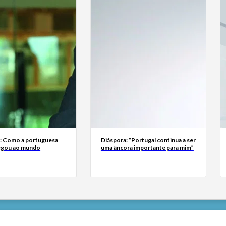
a: Como a portuguesa
Diáspora: “Portugal continua a ser
egou ao mundo
uma âncora importante para mim”