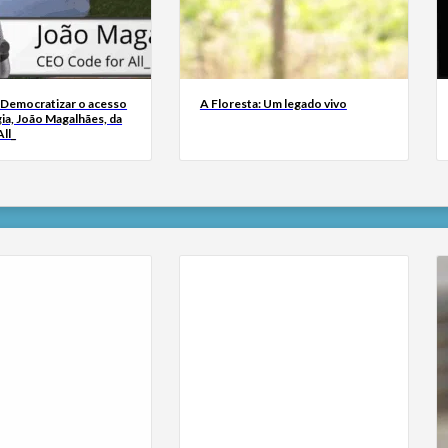
 Democratizar o acesso
A Floresta: Um legado vivo
ia, João Magalhães, da
ll_