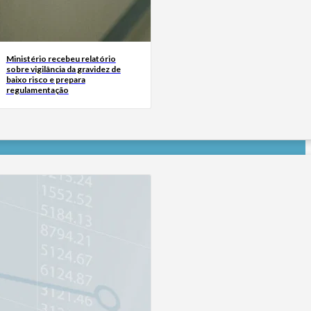
Ministério recebeu relatório
sobre vigilância da gravidez de
baixo risco e prepara
regulamentação