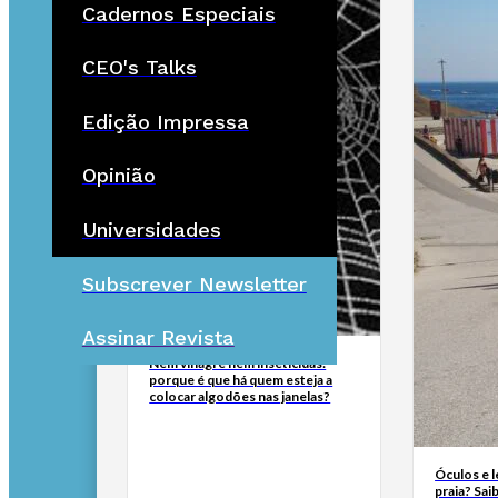
Cadernos Especiais
CEO's Talks
Edição Impressa
Opinião
Universidades
Subscrever Newsletter
Assinar Revista
Nem vinagre nem inseticidas:
porque é que há quem esteja a
colocar algodões nas janelas?
Óculos e l
praia? Sai