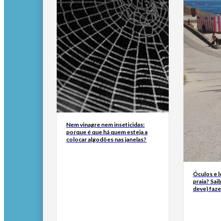
Nem vinagre nem inseticidas:
porque é que há quem esteja a
colocar algodões nas janelas?
Óculos e l
praia? Sai
deve) faze