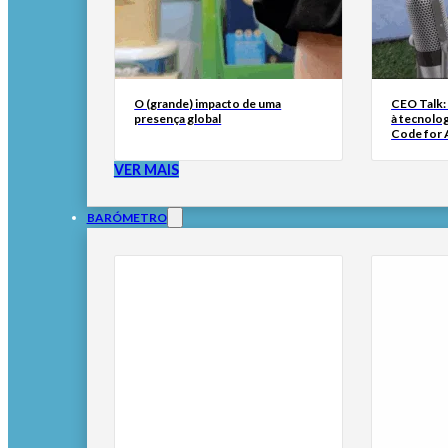
O (grande) impacto de uma
CEO Talk:
presença global
à tecnolog
Code for A
VER MAIS
BARÓMETRO