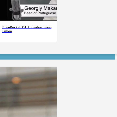
BrainRocket: O futuro aterrou em
Lisboa