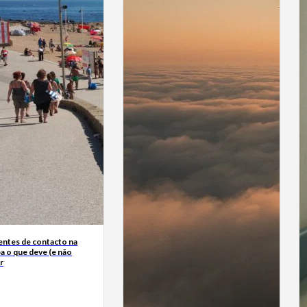
entes de contacto na
ba o que deve (e não
r