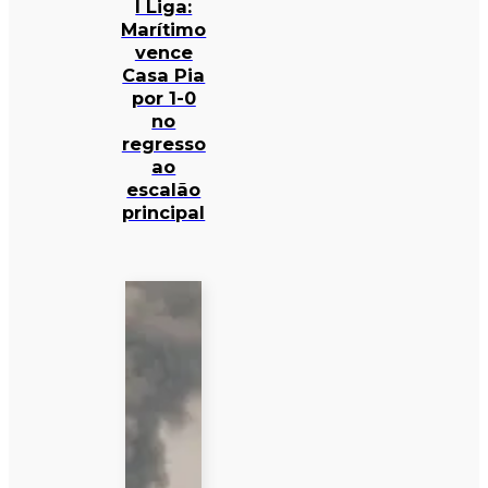
I Liga:
Marítimo
vence
Casa Pia
por 1-0
no
regresso
ao
escalão
principal