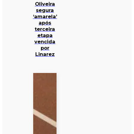
Oliveira
segura
‘amarela’
após
terceira
etapa
vencida
por
Linarez