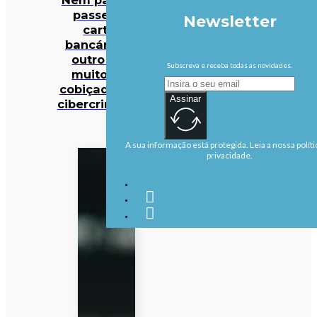
passe nem
Newsletter
cartões
bancários: há
outro dado
Subscreva e receba todas as novidades.
muito mais
cobiçado pelos
Assinar
cibercriminosos
A sua informação está protegida. Leia a nossa políti
privacidade.