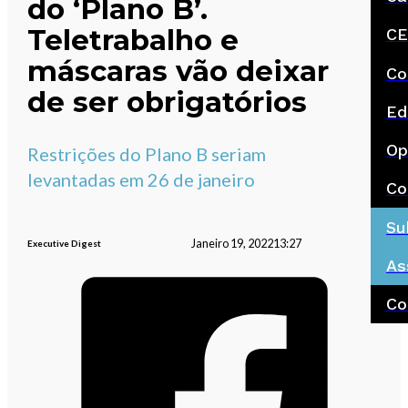
do ‘Plano B’.
Teletrabalho e
CE
máscaras vão deixar
Co
de ser obrigatórios
Ed
Op
Restrições do Plano B seriam
levantadas em 26 de janeiro
Co
Su
Janeiro 19, 2022
13:27
Executive Digest
As
Co