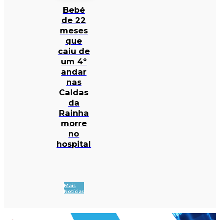
Bebé
de 22
meses
que
caiu de
um 4º
andar
nas
Caldas
da
Rainha
morre
no
hospital
Mais
Notícias