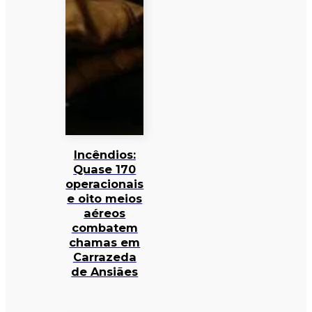
Incêndios:
Quase 170
operacionais
e oito meios
aéreos
combatem
chamas em
Carrazeda
de Ansiães