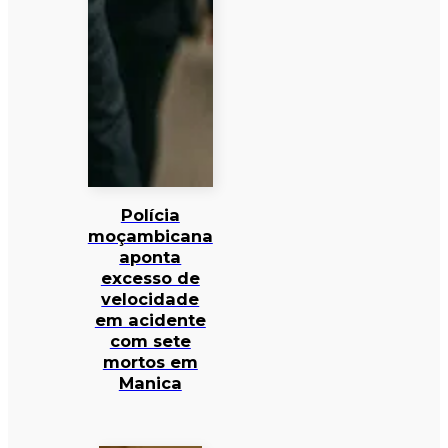
Polícia
moçambicana
aponta
excesso de
velocidade
em acidente
com sete
mortos em
Manica