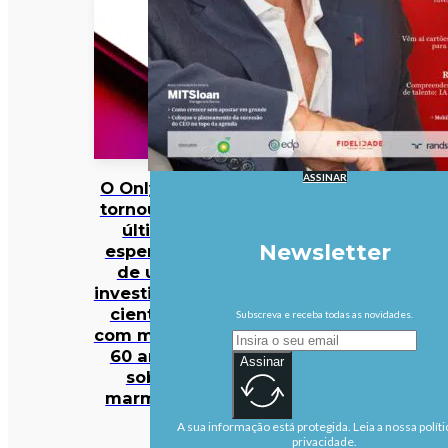
ASSINAR
O OnlyFans
tornou-se a
última
Newsletter
esperança
de uma
investigação
científica
Subscreva e receba todas as novidades.
com mais de
60 anos…
Assinar
sobre
marmotas
A sua informação está protegida. Leia a nossa políti
privacidade.