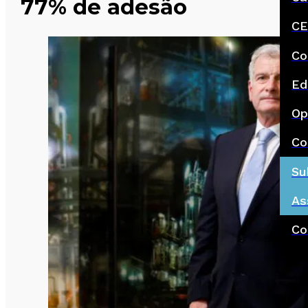
77% de adesão
CE
Co
Ed
Op
Co
Su
As
Co