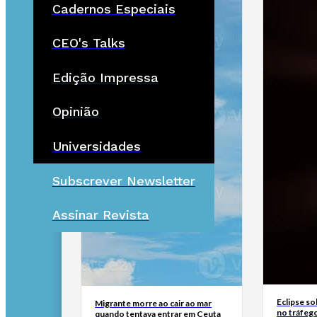
Cadernos Especiais
CEO's Talks
Edição Impressa
Opinião
Universidades
Subscrever Newsletter
Assinar Revista
Eclipse so
Migrante morre ao cair ao mar
no tráfeg
quando tentava entrar em Ceuta