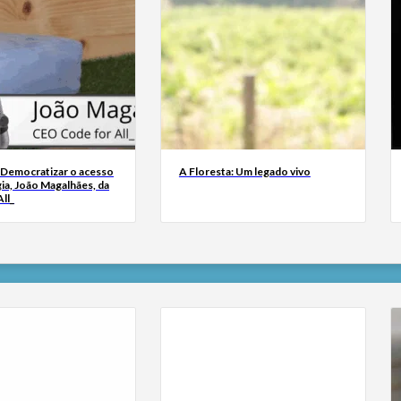
 Democratizar o acesso
A Floresta: Um legado vivo
ia, João Magalhães, da
ll_