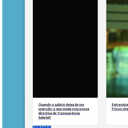
Quando o salário deixa de ser
Entrevist
segredo: o que muda com a nova
Fricon ch
directiva de Transparência
Salarial?
VER MAIS