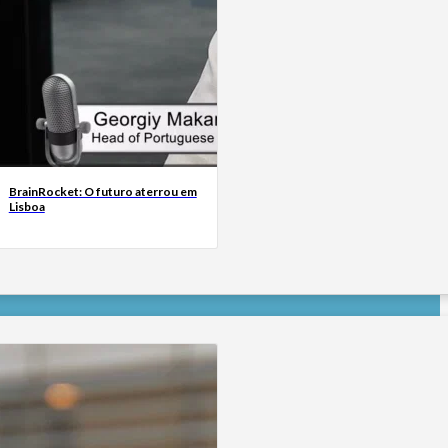
BrainRocket: O futuro aterrou em
Lisboa