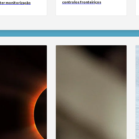
controlos fronteiriços
 ter monitorização