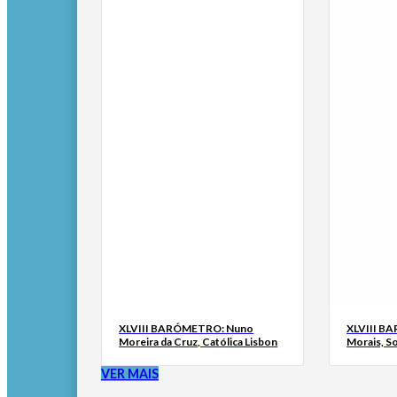
XLVIII BARÓMETRO: Nuno
XLVIII B
Moreira da Cruz, Católica Lisbon
Morais, S
VER MAIS