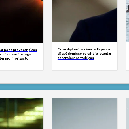
Crise diplomática à vista: Espanha
lar pode provocar picos
dá até domingo para Itália levantar
o móvel em Portugal:
controlos fronteiriços
 ter monitorização