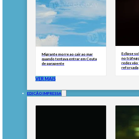
Eclipse so
Migrante morre ao cair ao mar
no tráfeg
quando tentava entrar em Ceuta
redes vão
de parapente
reforçada
VER MAIS
EDIÇÃO IMPRESSA