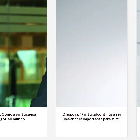
a: Como a portuguesa
Diáspora: “Portugal continua a ser
egou ao mundo
uma âncora importante para mim”