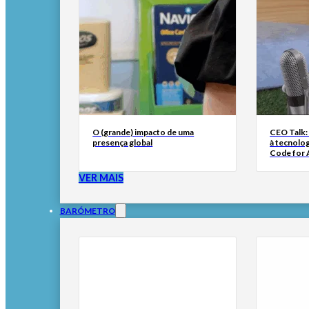
O (grande) impacto de uma
CEO Talk:
presença global
à tecnolog
Code for A
VER MAIS
BARÓMETRO