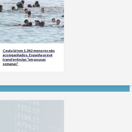
Ceuta já tem 1.342 menores não
acompanhados. Espanha prevê
transferências “em poucas
semanas”