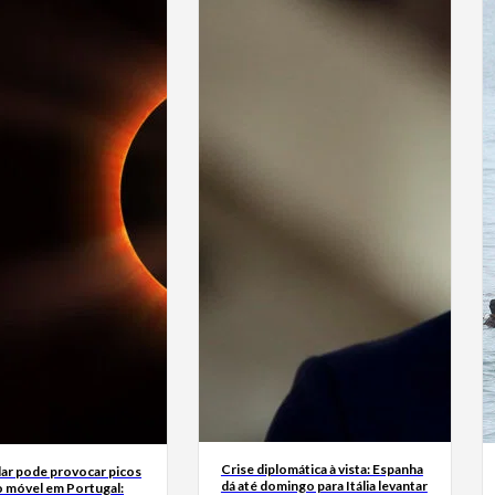
Crise diplomática à vista: Espanha
lar pode provocar picos
dá até domingo para Itália levantar
o móvel em Portugal: