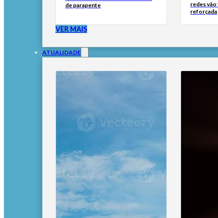
redes vão
de parapente
reforçada
VER MAIS
ATUALIDADE