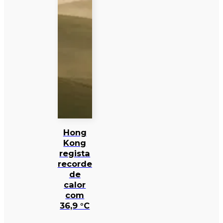
Hong
Kong
regista
recorde
de
calor
com
36,9 °C