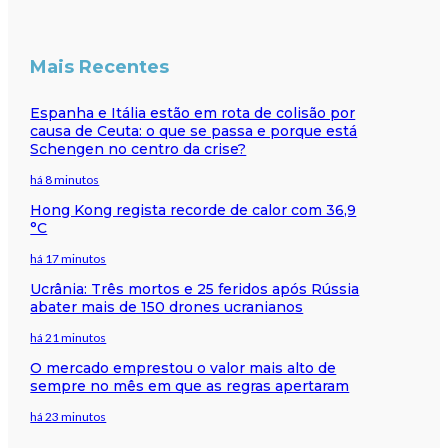
Mais Recentes
Espanha e Itália estão em rota de colisão por
causa de Ceuta: o que se passa e porque está
Schengen no centro da crise?
há 8 minutos
Hong Kong regista recorde de calor com 36,9
°C
há 17 minutos
Ucrânia: Três mortos e 25 feridos após Rússia
abater mais de 150 drones ucranianos
há 21 minutos
O mercado emprestou o valor mais alto de
sempre no mês em que as regras apertaram
há 23 minutos