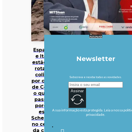
ASSINAR
Espanha
e Itália
Newsletter
estão em
rota de
colisão
Subscreva e receba todas as novidades.
por causa
de Ceuta:
Assinar
o que se
passa e
porque
A sua informação está protegida. Leia a nossa políti
está
privacidade.
Schengen
no centro
da crise?