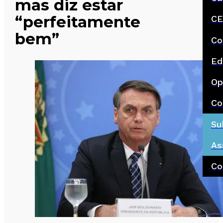
mas diz estar
“perfeitamente
CE
bem”
Co
Ed
Op
Co
Su
As
Co