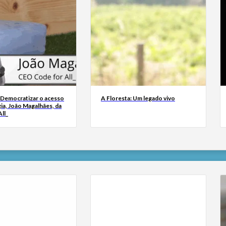
 Democratizar o acesso
A Floresta: Um legado vivo
ia, João Magalhães, da
ll_