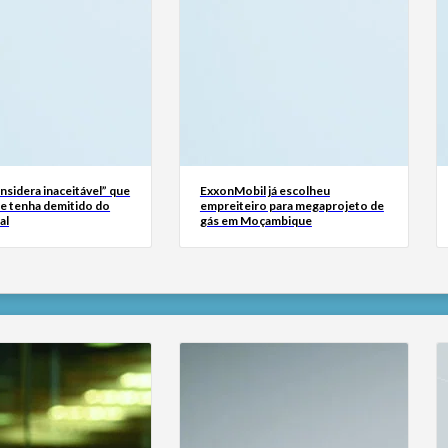
sidera inaceitável” que
ExxonMobil já escolheu
se tenha demitido do
empreiteiro para megaprojeto de
al
gás em Moçambique