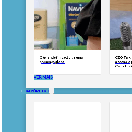
O (grande) impacto de uma
CEO Talk:
presença global
à tecnolog
Code for A
VER MAIS
BARÓMETRO