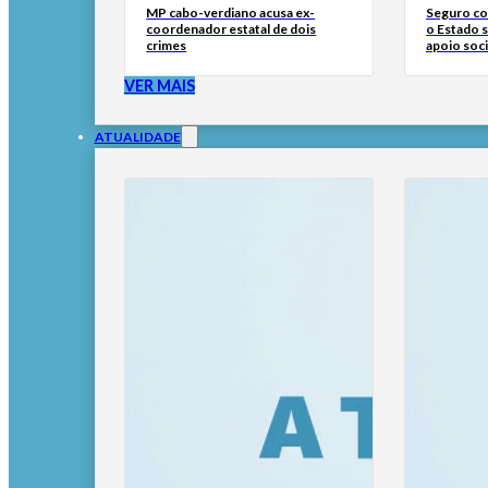
MP cabo-verdiano acusa ex-
Seguro con
coordenador estatal de dois
o Estado 
crimes
apoio soci
VER MAIS
ATUALIDADE