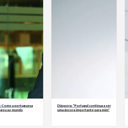
a: Como a portuguesa
Diáspora: “Portugal continua a ser
egou ao mundo
uma âncora importante para mim”