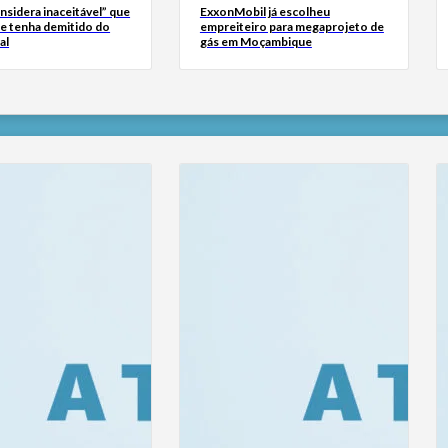
sidera inaceitável” que
ExxonMobil já escolheu
se tenha demitido do
empreiteiro para megaprojeto de
al
gás em Moçambique