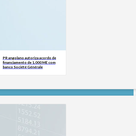
PR angolano autoriza acordo de
financiamento de 1.000 ME com
banco Société Générale