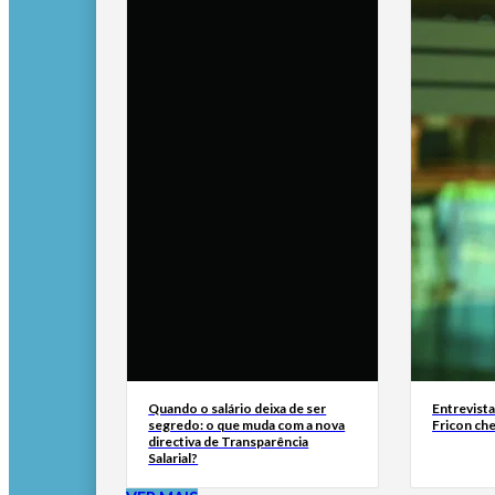
Quando o salário deixa de ser
Entrevist
segredo: o que muda com a nova
Fricon ch
directiva de Transparência
Salarial?