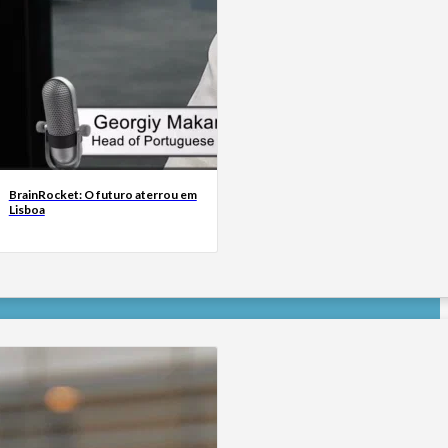
BrainRocket: O futuro aterrou em
Lisboa