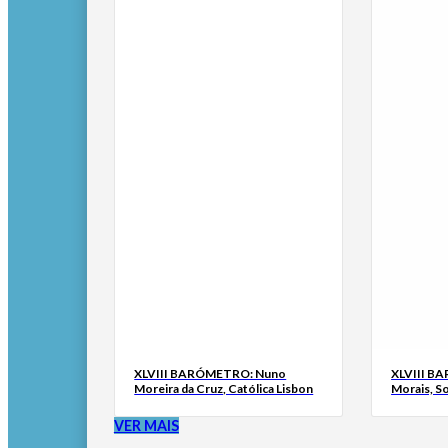
XLVIII BARÓMETRO: Nuno
XLVIII B
Moreira da Cruz, Católica Lisbon
Morais, S
VER MAIS