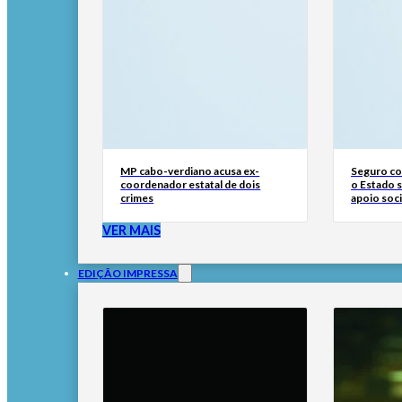
MP cabo-verdiano acusa ex-
Seguro con
coordenador estatal de dois
o Estado 
crimes
apoio soci
VER MAIS
EDIÇÃO IMPRESSA