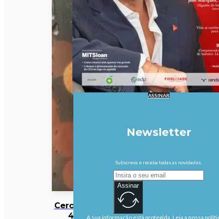
ASSINAR
Newsletter
Subscreva e receba todas as novidades.
Assinar
Cerca de
40
A sua informação está protegida. Leia a nossa políti