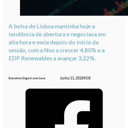
A bolsa de Lisboa mantinha hoje a
tendência de abertura e negociava em
alta hora e meia depois do início da
sessão, com a Nos a crescer 4,80% e a
EDP Renewables a avançar 3,22%.
Junho 11, 2026
9:58
Executive Digest com Lusa