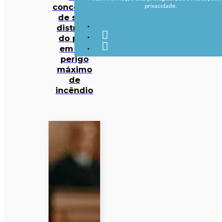
concelhos
privacidade.
de sete
distritos
do país
em em
perigo
máximo
de
incêndio