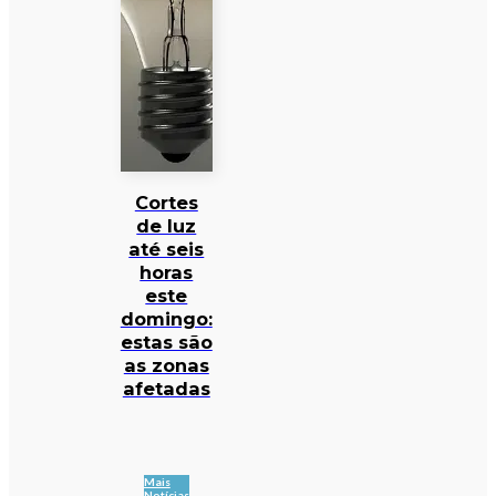
Cortes
de luz
até seis
horas
este
domingo:
estas são
as zonas
afetadas
Mais
Notícias