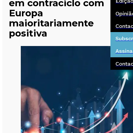
em contraciclo com
Ediçã
Europa
Opiniã
maioritariamente
Conta
positiva
Subscr
Assina
Conta