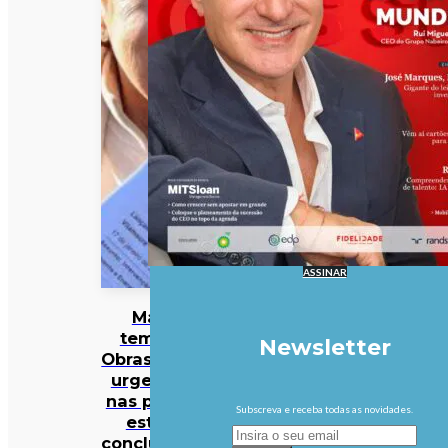
ASSINAR
Mau
tempo:
Newsletter
Obras mais
urgentes
nas praias
Subscreva e receba todas as novidades.
estão
concluídas,