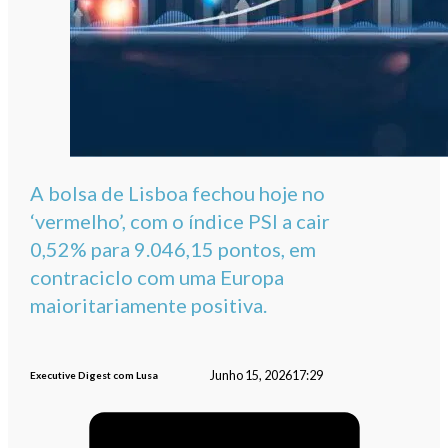
A bolsa de Lisboa fechou hoje no
‘vermelho’, com o índice PSI a cair
0,52% para 9.046,15 pontos, em
contraciclo com uma Europa
maioritariamente positiva.
Junho 15, 2026
17:29
Executive Digest com Lusa