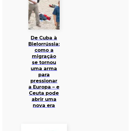
De Cuba à
Bielorrússia:
como a
migração
se tornou
uma arma
para
pressionar
a Europa – e
Ceuta pode
abrir uma
nova era