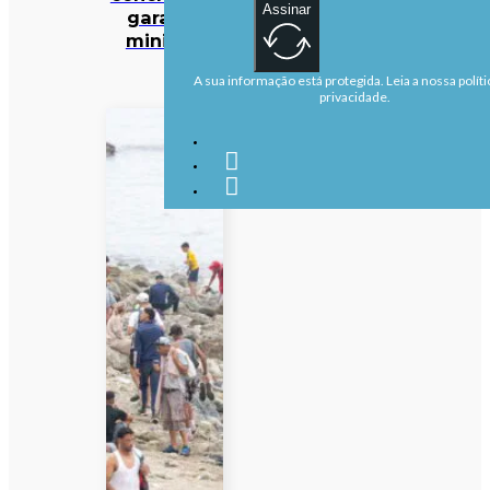
Assinar
garante
ministra
A sua informação está protegida. Leia a nossa políti
privacidade.