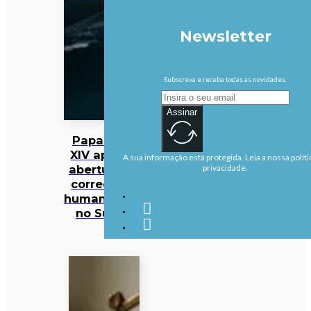
Newsletter
Subscreva e receba todas as novidades.
Assinar
Papa Leão
XIV apela à
A sua informação está protegida. Leia a nossa políti
abertura de
privacidade.
corredores
humanitários
no Sudão