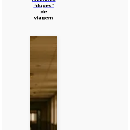
“dupes”
de
viagem