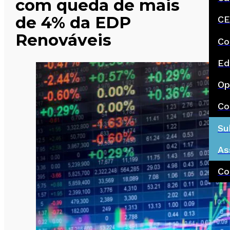
com queda de mais
de 4% da EDP
CE
Renováveis
Co
Ed
Op
Co
Su
As
Co