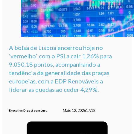
A bolsa de Lisboa encerrou hoje no
‘vermelho’, com o PSI a cair 1,26% para
9.050,18 pontos, acompanhando a
tendência da generalidade das praças
europeias, com a EDP Renováveis a
liderar as quedas ao ceder 4,29%.
Maio 12, 2026
17:12
Executive Digest com Lusa