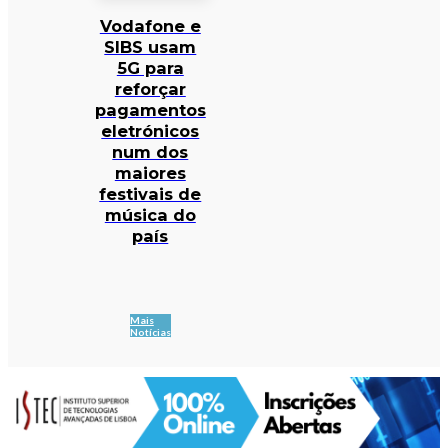
Vodafone e
SIBS usam
5G para
reforçar
pagamentos
eletrónicos
num dos
maiores
festivais de
música do
país
Mais
Notícias