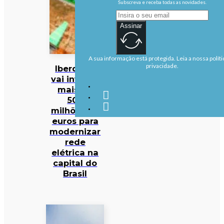
Subscreva e receba todas as novidades.
Assinar
A sua informação está protegida. Leia a nossa políti
privacidade.
Iberdrola
vai investir
mais de
500
milhões de
euros para
modernizar
rede
elétrica na
capital do
Brasil