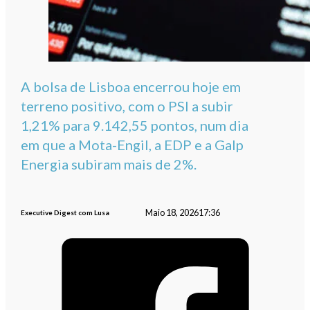
A bolsa de Lisboa encerrou hoje em
terreno positivo, com o PSI a subir
1,21% para 9.142,55 pontos, num dia
em que a Mota-Engil, a EDP e a Galp
Energia subiram mais de 2%.
Maio 18, 2026
17:36
Executive Digest com Lusa