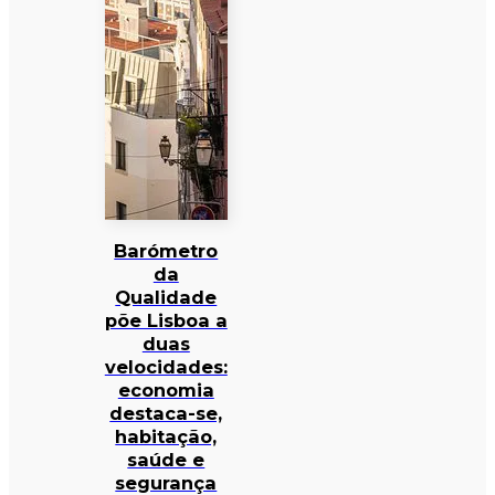
Barómetro
da
Qualidade
põe Lisboa a
duas
velocidades:
economia
destaca-se,
habitação,
saúde e
segurança