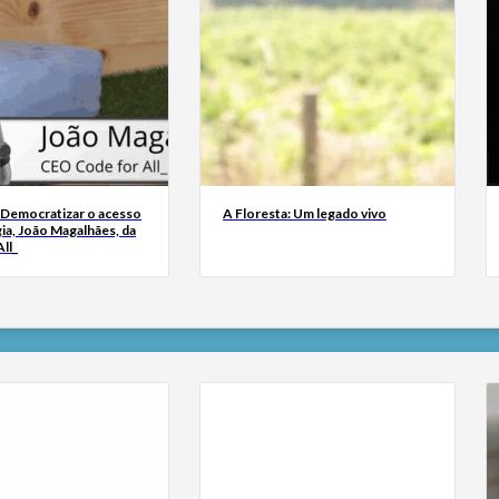
 Democratizar o acesso
A Floresta: Um legado vivo
ia, João Magalhães, da
ll_