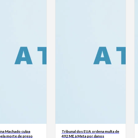
ina Machado culpa
Tribunal dos EUA ordena multa de
ela morte de preso
492 ME à Meta por danos