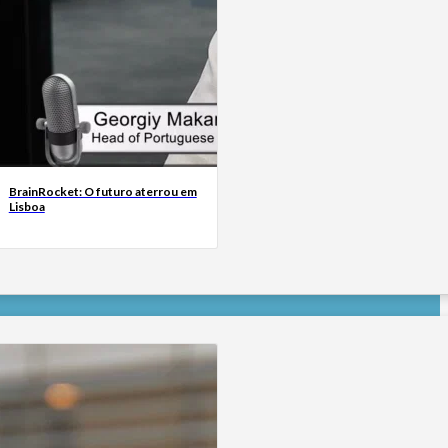
BrainRocket: O futuro aterrou em
Lisboa