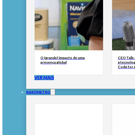
O (grande) impacto de uma
CEO Talk:
presença global
à tecnolog
Code for A
VER MAIS
BARÓMETRO