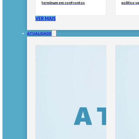
terminam em confrontos
político 
VER MAIS
ATUALIDADE