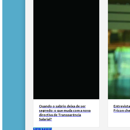
Quando o salário deixa de ser
Entrevist
segredo: o que muda com a nova
Fricon ch
directiva de Transparência
Salarial?
VER MAIS