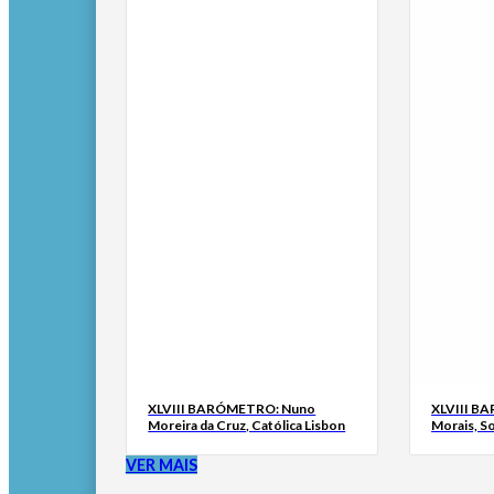
XLVIII BARÓMETRO: Nuno
XLVIII B
Moreira da Cruz, Católica Lisbon
Morais, S
VER MAIS