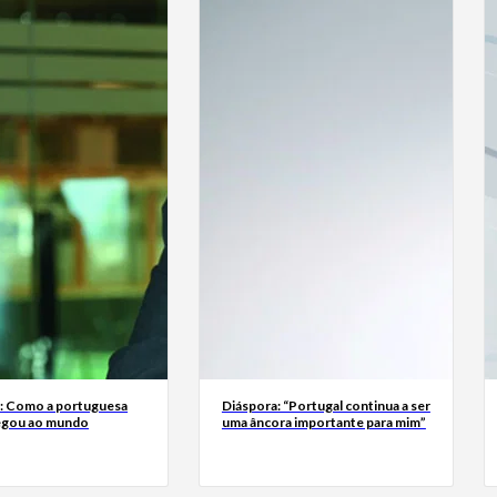
a: Como a portuguesa
Diáspora: “Portugal continua a ser
egou ao mundo
uma âncora importante para mim”