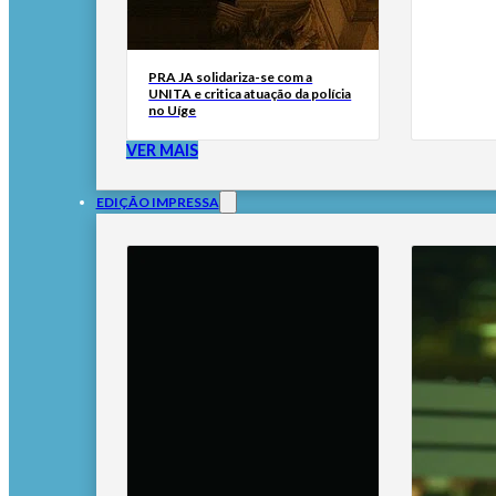
PRA JA solidariza-se com a
UNITA e critica atuação da polícia
no Uíge
VER MAIS
EDIÇÃO IMPRESSA