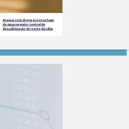
Ataque com drone provoca fuga
de água na maior central de
dessalinização do oeste da Líbia