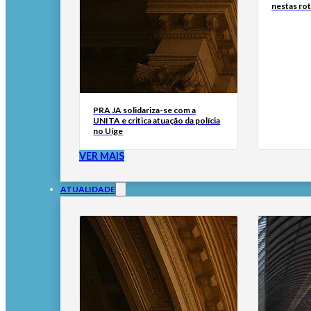
nestas ro
PRA JA solidariza-se com a
UNITA e critica atuação da polícia
no Uíge
VER MAIS
ATUALIDADE