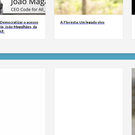
 Democratizar o acesso
A Floresta: Um legado vivo
ia, João Magalhães, da
ll_