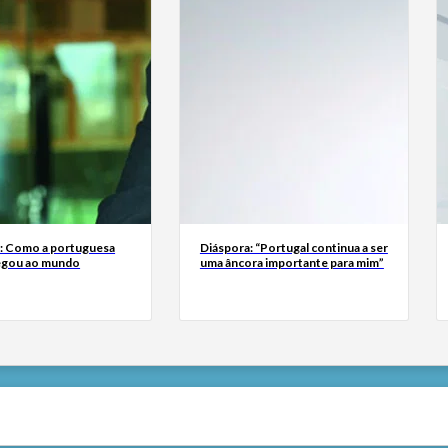
a: Como a portuguesa
Diáspora: “Portugal continua a ser
egou ao mundo
uma âncora importante para mim”