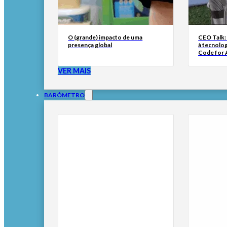
O (grande) impacto de uma
CEO Talk:
presença global
à tecnolog
Code for A
VER MAIS
BARÓMETRO