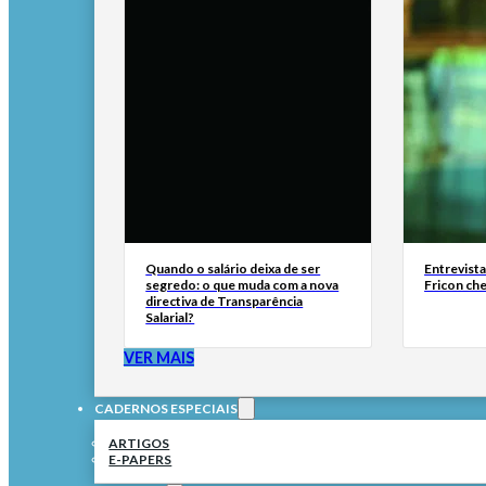
Quando o salário deixa de ser
Entrevist
segredo: o que muda com a nova
Fricon ch
directiva de Transparência
Salarial?
VER MAIS
CADERNOS ESPECIAIS
ARTIGOS
E-PAPERS