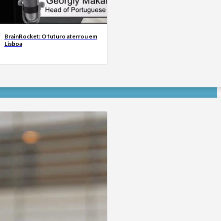
BrainRocket: O futuro aterrou em
Lisboa