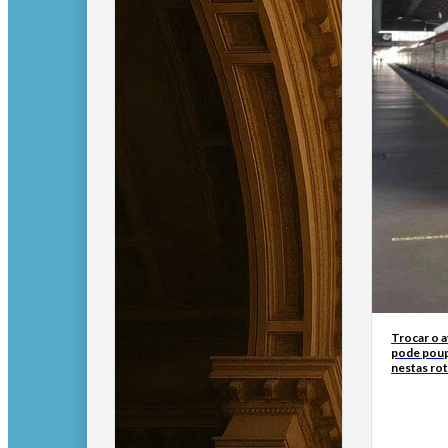
Trocar o 
pode poup
nestas ro