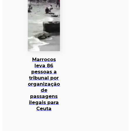
Marrocos
leva 86
pessoas a
tribunal por
organização
de
passagens
ilegais para
Ceuta