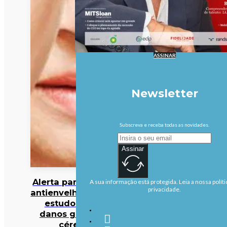
ASSINAR
Newsletter
Subscreva e receba todas as novidades.
Assinar
Alerta para cocktail
A sua informação está protegida. Leia a nossa políti
privacidade.
antienvelhecimento:
estudo deteta
danos graves no
cérebro