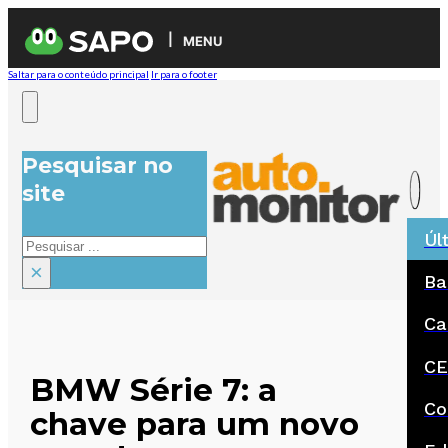
MENU
Saltar para o conteúdo principal
Ir para o footer
Pesquisar no
site
Úl
Pesquisar
×
Ba
Ca
CE
BMW Série 7: a
Co
chave para um novo