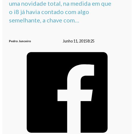
uma novidade total, na medida em que
o i8 já havia contado com algo
semelhante, a chave com…
Junho 11, 2015
8:25
Pedro Junceiro