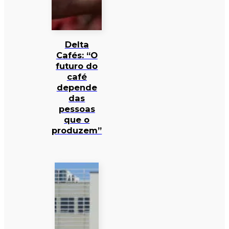
Delta
Cafés: “O
futuro do
café
depende
das
pessoas
que o
produzem”