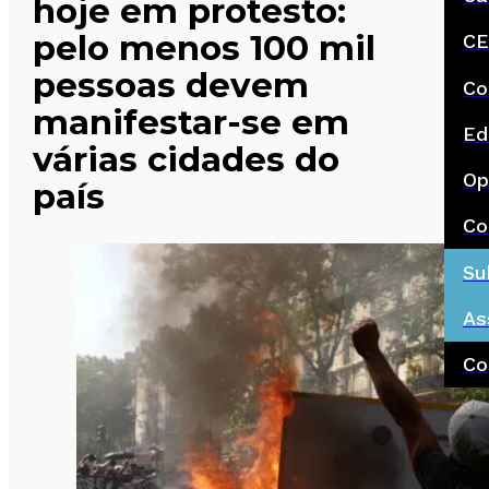
hoje em protesto:
pelo menos 100 mil
CE
pessoas devem
Co
manifestar-se em
Ed
várias cidades do
Op
país
Co
Su
As
Co