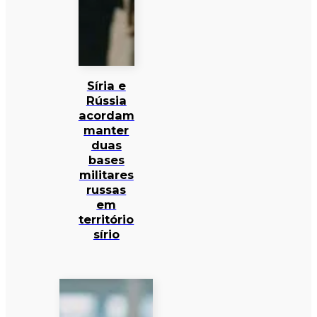
Síria e
Rússia
acordam
manter
duas
bases
militares
russas
em
território
sírio