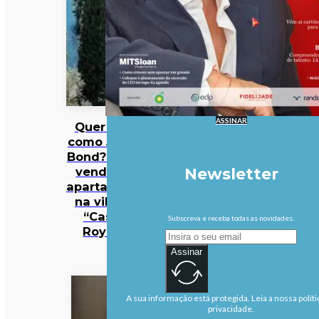
ASSINAR
Quer viver
como James
Bond? Está à
venda um
Newsletter
apartamento
na villa de
“Casino
Subscreva e receba todas as novidades.
Royale”
Assinar
A sua informação está protegida. Leia a nossa políti
privacidade.