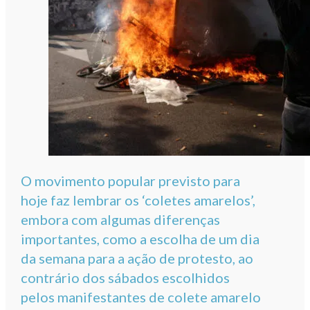
O movimento popular previsto para
hoje faz lembrar os ‘coletes amarelos’,
embora com algumas diferenças
importantes, como a escolha de um dia
da semana para a ação de protesto, ao
contrário dos sábados escolhidos
pelos manifestantes de colete amarelo