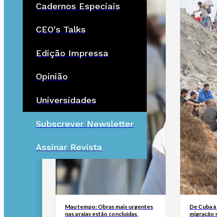
Cadernos Especiais
CEO's Talks
Edição Impressa
Opinião
Universidades
Subscrever Newsletter
Assinar Revista
Mau tempo: Obras mais urgentes
De Cuba à 
nas praias estão concluídas,
migração 