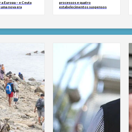
 a Europa – e Ceuta
processos e quatro
r uma nova era
estabelecimentos suspensos