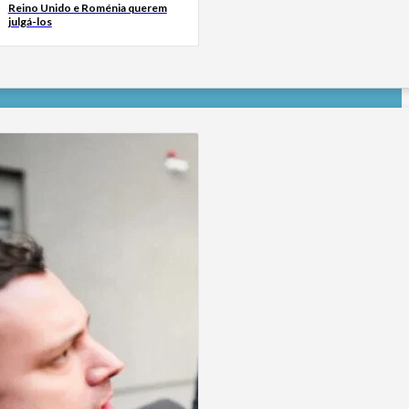
Reino Unido e Roménia querem
julgá-los