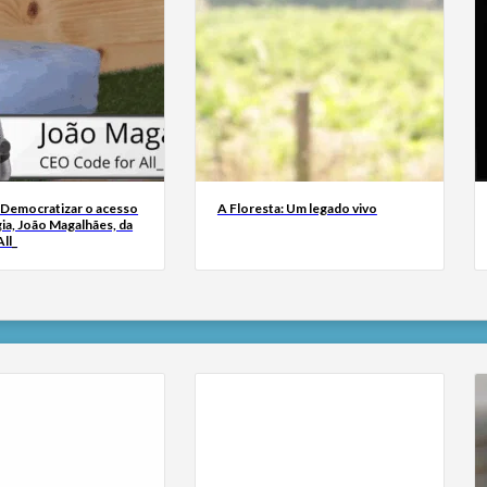
 Democratizar o acesso
A Floresta: Um legado vivo
ia, João Magalhães, da
ll_