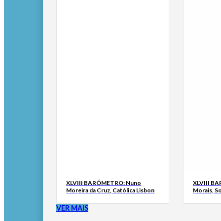
XLVIII BARÓMETRO: Nuno
XLVIII B
Moreira da Cruz, Católica Lisbon
Morais, S
VER MAIS