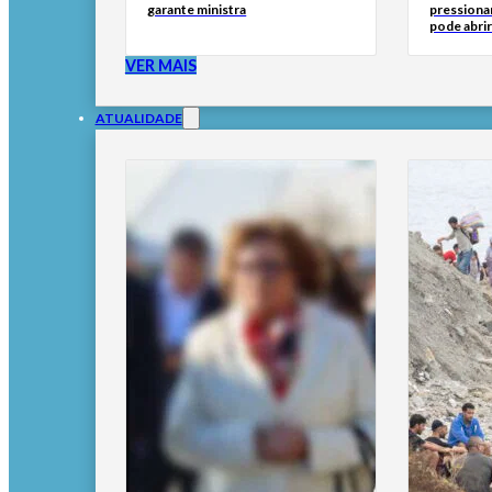
garante ministra
pressionar
pode abri
VER MAIS
ATUALIDADE