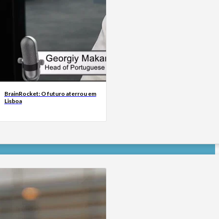
BrainRocket: O futuro aterrou em
Lisboa