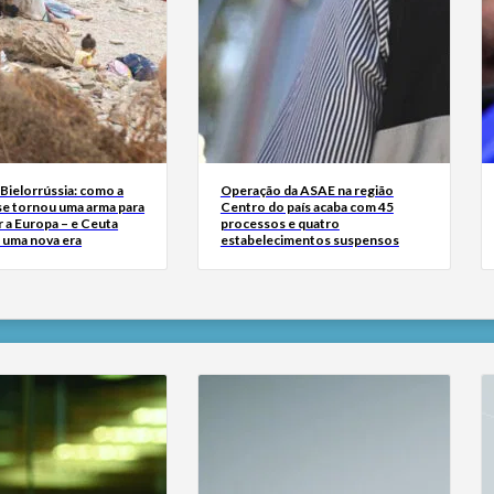
Bielorrússia: como a
Operação da ASAE na região
se tornou uma arma para
Centro do país acaba com 45
 a Europa – e Ceuta
processos e quatro
r uma nova era
estabelecimentos suspensos