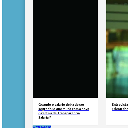
Quando o salário deixa de ser
Entrevist
segredo: o que muda com a nova
Fricon ch
directiva de Transparência
Salarial?
VER MAIS