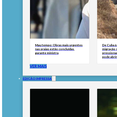
Mau tempo: Obras mais urgentes
De Cuba à 
nas praias estão concluídas,
migração 
garante ministra
pressionar
pode abri
VER MAIS
EDIÇÃO IMPRESSA