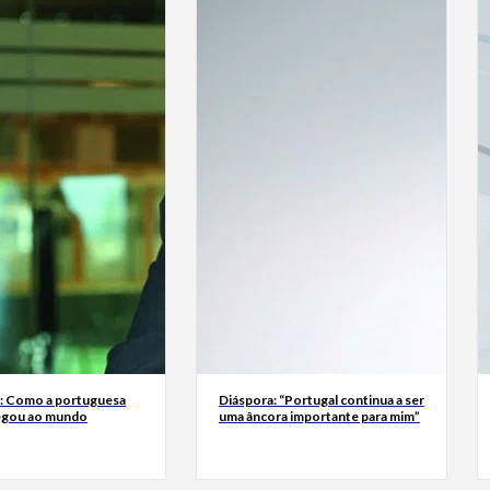
a: Como a portuguesa
Diáspora: “Portugal continua a ser
egou ao mundo
uma âncora importante para mim”