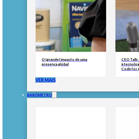
O (grande) impacto de uma
CEO Talk:
presença global
à tecnolog
Code for A
VER MAIS
BARÓMETRO