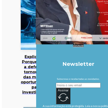
ASSINAR
Explicador:
Porque é que
Newsletter
a defesa se
tornou uma
das maiores
Subscreva e receba todas as novidades.
oportunidades
para
Assinar
investidores?
A sua informação está protegida. Leia a nossa políti