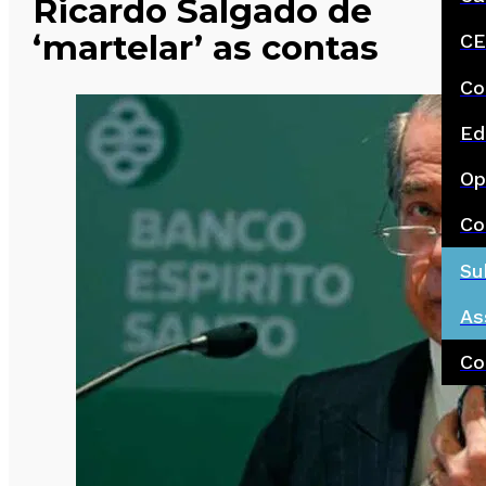
Ricardo Salgado de
‘martelar’ as contas
CE
Co
Ed
Op
Co
Su
As
Co