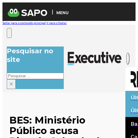
MENU
Saltar para o conteúdo principal
Ir para o footer
Pesquisar no
site
Pesquisar
×
Úl
Úl
BES: Ministério
Ba
Público acusa
Ca