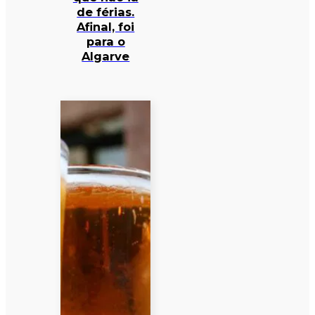
de férias.
Afinal, foi
para o
Algarve