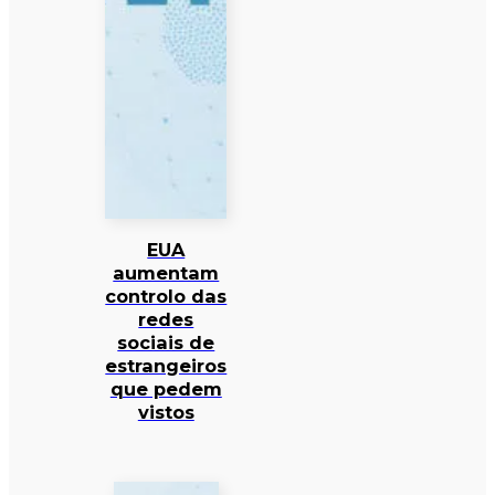
EUA
aumentam
controlo das
redes
sociais de
estrangeiros
que pedem
vistos