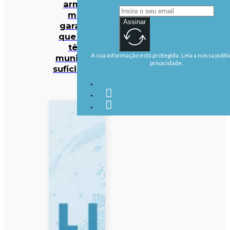
armas
mas
Assinar
garante
que EUA
têm
A sua informação está protegida. Leia a nossa políti
munições
privacidade.
suficientes