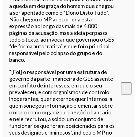
a queda em desgraça do homem que chegou
a ser apontado como o “Dono Disto Tudo”.
Não chegou o MP a recorrer a esta
expressão ao longo das mais de 4.000
páginas da acusação, mas a ideia perpassa
todo o texto, ao invocar que governou o GES
“de forma autocrática” e que foi o principal
responsável pelo colapso do grupo e do
banco.
“[Foi] o responsável por uma estrutura de
governo da parte financeira do GES assente
em conflito de interesses, em que o seu
prevaleceu, e com organismos de controlo
inoperantes, quer externos quer internos, a
quem sonegou informação elementar sobre
o modo como organizou o negócio bancário,
e nele recrutou, a soldo, um conjunto de
funcionários que foram posicionados para os
seus desígnios criminosos”, indicou o MP no