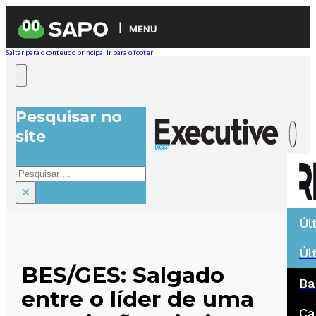
MENU
Saltar para o conteúdo principal
Ir para o footer
Pesquisar no
site
Pesquisar
×
Úl
Úl
BES/GES: Salgado
Ba
entre o líder de uma
Ca