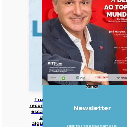
ASSINAR
Trump
reconhece
Newsletter
escassez
de
algumas
Subscreva e receba todas as novidades.