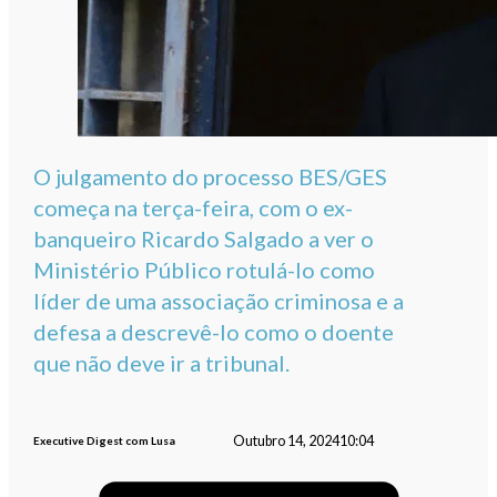
O julgamento do processo BES/GES
começa na terça-feira, com o ex-
banqueiro Ricardo Salgado a ver o
Ministério Público rotulá-lo como
líder de uma associação criminosa e a
defesa a descrevê-lo como o doente
que não deve ir a tribunal.
Outubro 14, 2024
10:04
Executive Digest com Lusa