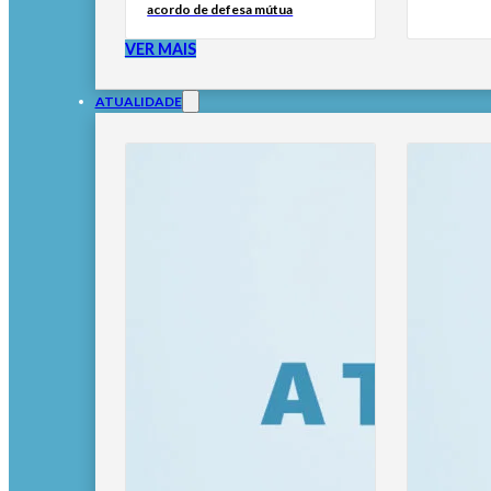
acordo de defesa mútua
VER MAIS
ATUALIDADE