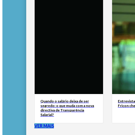
Quando o salário deixa de ser
Entrevist
segredo: o que muda com a nova
Fricon ch
directiva de Transparência
Salarial?
VER MAIS