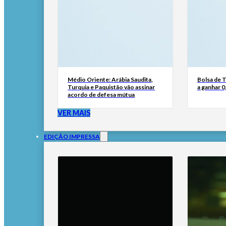
Médio Oriente: Arábia Saudita,
Bolsa de 
Turquia e Paquistão vão assinar
a ganhar 
acordo de defesa mútua
VER MAIS
EDIÇÃO IMPRESSA