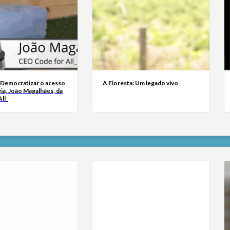
 Democratizar o acesso
A Floresta: Um legado vivo
ia, João Magalhães, da
ll_