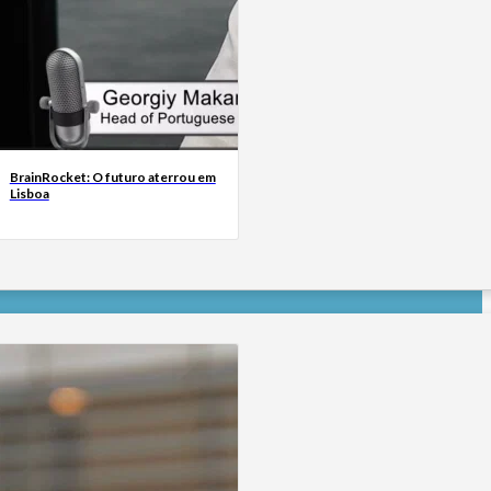
BrainRocket: O futuro aterrou em
Lisboa