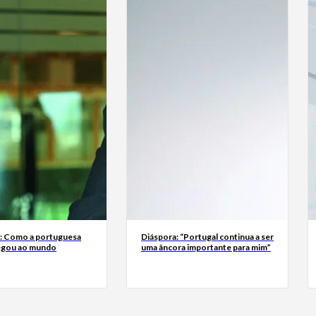
a: Como a portuguesa
Diáspora: “Portugal continua a ser
egou ao mundo
uma âncora importante para mim”