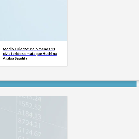
Médio Oriente: Pelo menos 11
civis feridos em ataque Huthi na
Arábia Saudita