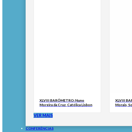
XLVIII BARÓMETRO: Nuno
XLVIII B
Moreira da Cruz, Católica Lisbon
Morais, S
VER MAIS
CONFERÊNCIAS