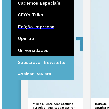
Cadernos Especiais
CEO's Talks
Edição Impressa
Opinião
Universidades
Subscrever Newsletter
Assinar Revista
Médio Oriente: Arábia Saudita,
Bolsa de 
Turquia e Paquistão vão assinar
a ganhar 