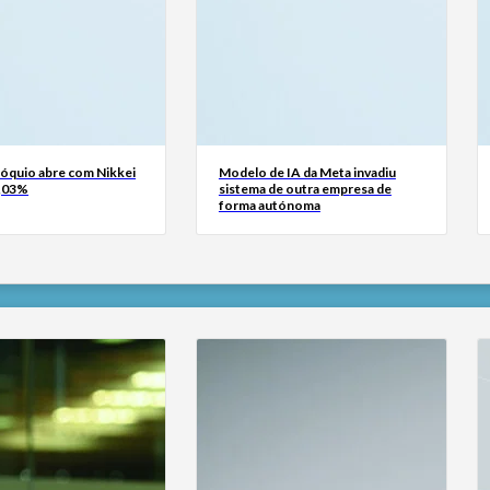
Tóquio abre com Nikkei
Modelo de IA da Meta invadiu
0,03%
sistema de outra empresa de
forma autónoma