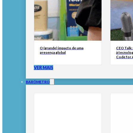
O (grande) impacto de uma
CEO Talk:
presença global
à tecnolog
Code for A
VER MAIS
BARÓMETRO