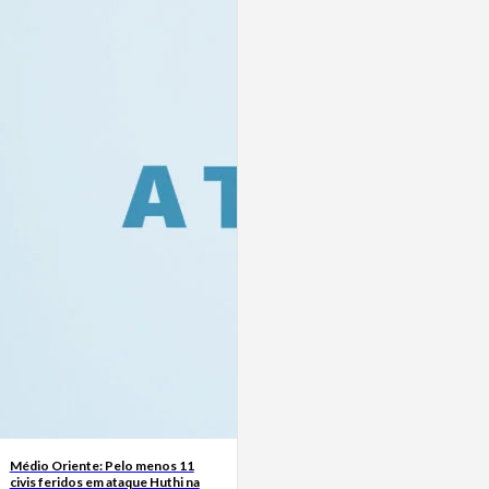
Médio Oriente: Pelo menos 11
civis feridos em ataque Huthi na