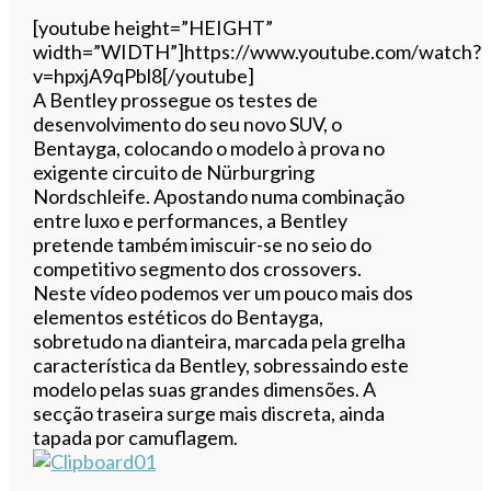
Ouvir este artigo
[youtube height=”HEIGHT”
width=”WIDTH”]https://www.youtube.com/watch?
v=hpxjA9qPbl8[/youtube]
A Bentley prossegue os testes de
desenvolvimento do seu novo SUV, o
Bentayga, colocando o modelo à prova no
exigente circuito de Nürburgring
Nordschleife. Apostando numa combinação
entre luxo e performances, a Bentley
pretende também imiscuir-se no seio do
competitivo segmento dos crossovers.
Neste vídeo podemos ver um pouco mais dos
elementos estéticos do Bentayga,
sobretudo na dianteira, marcada pela grelha
característica da Bentley, sobressaindo este
modelo pelas suas grandes dimensões. A
secção traseira surge mais discreta, ainda
tapada por camuflagem.