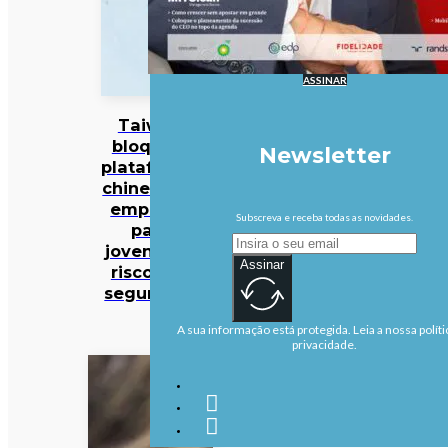
ASSINAR
Taiwan
bloqueia
Newsletter
plataforma
chinesa de
emprego
Subscreva e receba todas as novidades.
para
jovens por
Assinar
riscos de
segurança
A sua informação está protegida. Leia a nossa políti
privacidade.