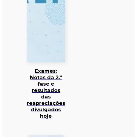
Exames:
Notas da 2.ª
fase e
resultados
das
reapreciações
divulgados
hoje