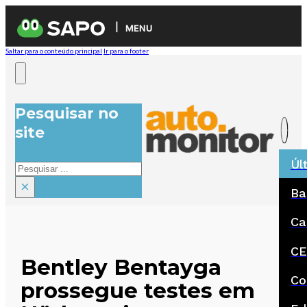
MENU
Saltar para o conteúdo principal
Ir para o footer
Pesquisar no
site
Úl
Pesquisar
×
Ba
Ca
CE
Bentley Bentayga
Co
prossegue testes em