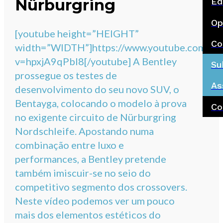
Nürburgring
Ed
Op
[youtube height=”HEIGHT”
Co
width=”WIDTH”]https://www.youtube.com/wa
v=hpxjA9qPbl8[/youtube] A Bentley
Su
prossegue os testes de
As
desenvolvimento do seu novo SUV, o
Bentayga, colocando o modelo à prova
Co
no exigente circuito de Nürburgring
Nordschleife. Apostando numa
combinação entre luxo e
performances, a Bentley pretende
também imiscuir-se no seio do
competitivo segmento dos crossovers.
Neste vídeo podemos ver um pouco
mais dos elementos estéticos do