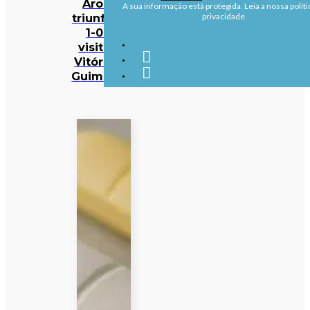
Arouca
A sua informação está protegida. Leia a nossa políti
triunfa por
privacidade.
1-0 na
visita ao
Vitória de
Guimarães