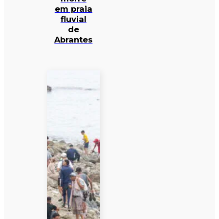
em praia
fluvial
de
Abrantes