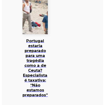
Portugal
estaria
preparado
para uma
tragédia
como a de
Ceuta?
Especialista
é taxativa:
“Não
estamos
preparados”