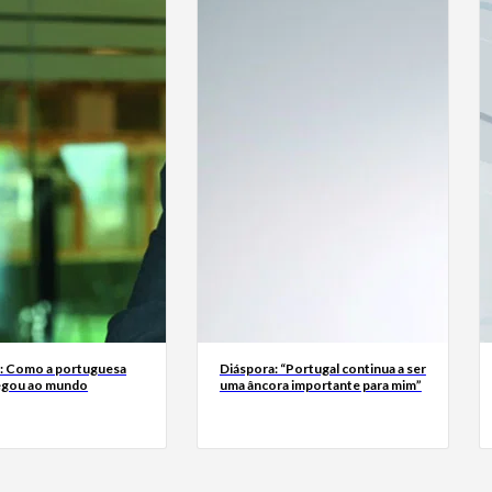
a: Como a portuguesa
Diáspora: “Portugal continua a ser
egou ao mundo
uma âncora importante para mim”