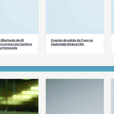
 libertação de 40
Erupção de vulcão do Fogo na
ros presos por motivos
Guatemala chega ao fim
na Venezuela