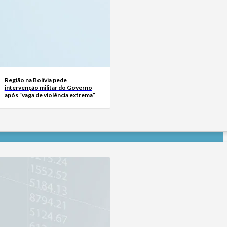
Região na Bolívia pede
intervenção militar do Governo
após “vaga de violência extrema”