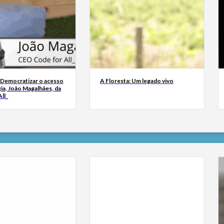
 Democratizar o acesso
A Floresta: Um legado vivo
ia, João Magalhães, da
ll_