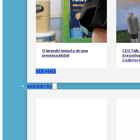
O (grande) impacto de uma
CEO Talk:
presença global
à tecnolog
Code for A
VER MAIS
BARÓMETRO