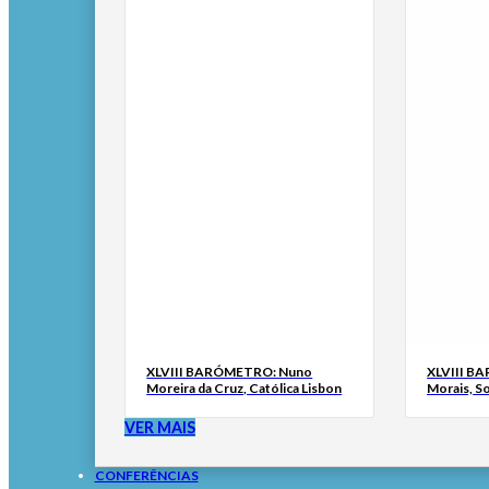
XLVIII BARÓMETRO: Nuno
XLVIII B
Moreira da Cruz, Católica Lisbon
Morais, S
VER MAIS
CONFERÊNCIAS