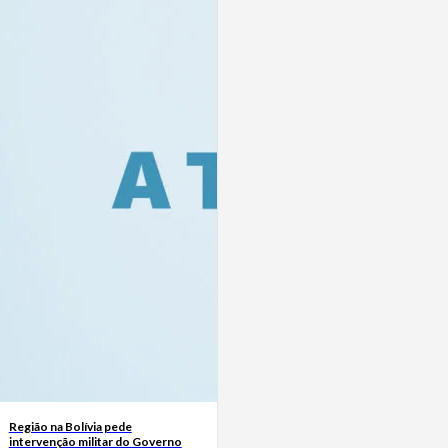
Região na Bolívia pede
intervenção militar do Governo