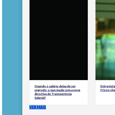
Quando o salário deixa de ser
Entrevist
segredo: o que muda com a nova
Fricon ch
directiva de Transparência
Salarial?
VER MAIS