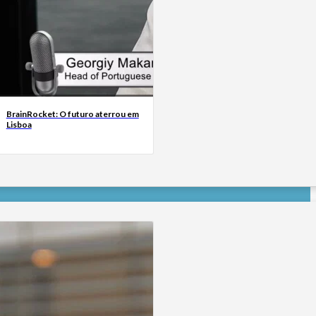
BrainRocket: O futuro aterrou em
Lisboa