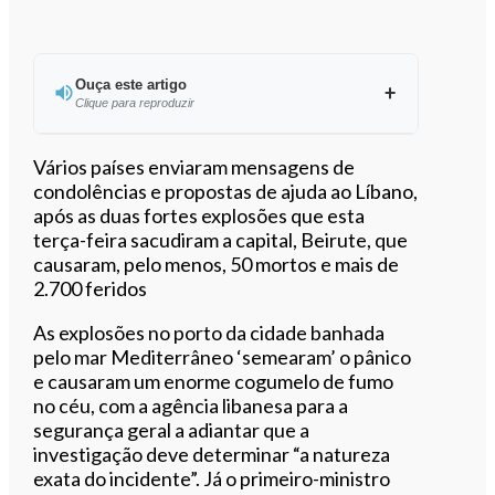
Ouça este artigo
Clique para reproduzir
Ouvir este artigo
Vários países enviaram mensagens de
condolências e propostas de ajuda ao Líbano,
após as duas fortes explosões que esta
terça-feira sacudiram a capital, Beirute, que
causaram, pelo menos, 50 mortos e mais de
2.700 feridos
As explosões no porto da cidade banhada
pelo mar Mediterrâneo ‘semearam’ o pânico
e causaram um enorme cogumelo de fumo
no céu, com a agência libanesa para a
segurança geral a adiantar que a
investigação deve determinar “a natureza
exata do incidente”. Já o primeiro-ministro