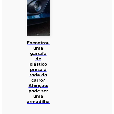
Encontrou
uma
garrafa
de
plástico
presa à
roda do
carro?
Atenção:
pode ser
uma
armadilha