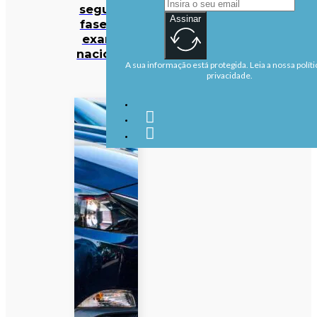
segunda
Assinar
fase dos
exames
nacionais
A sua informação está protegida. Leia a nossa políti
privacidade.