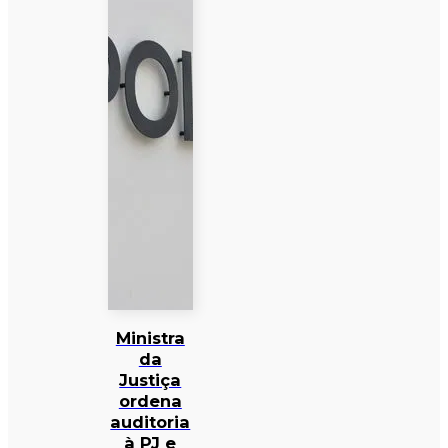
Ministra
da
Justiça
ordena
auditoria
à PJ e