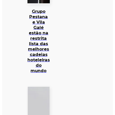
Grupo
Pestana
e Vila
Galé
estão na
restrita
lista das
melhores
cadeias
hoteleiras
do
mundo