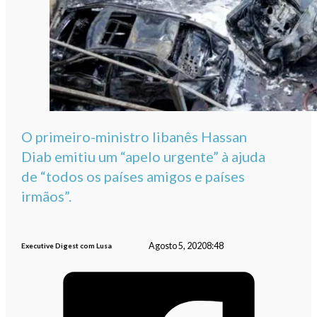
O primeiro-ministro libanês Hassan
Diab emitiu um “apelo urgente” à ajuda
de “todos os países amigos e países
irmãos”.
Agosto 5, 2020
8:48
Executive Digest com Lusa