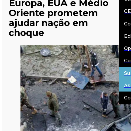
Europa, EUA e Médio
Oriente prometem
CE
ajudar nação em
Co
choque
Ed
Op
Co
Su
As
Co