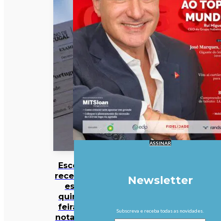
ASSINAR
Escolas
recebem
Newsletter
esta
quinta-
feira as
Subscreva e receba todas as novidades.
notas da