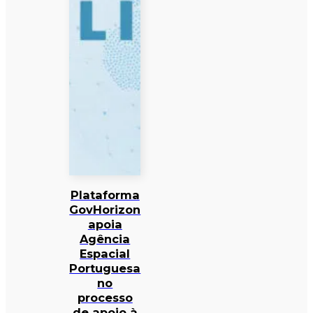
Plataforma
GovHorizon
apoia
Agência
Espacial
Portuguesa
no
processo
de apoio à