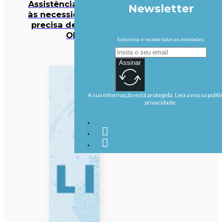
Assistência responde
Newsletter
às necessidades mas
precisa de reforço –
OIM
Subscreva e receba todas as novidades.
Assinar
A sua informação está protegida. Leia a nossa políti
privacidade.