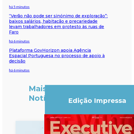
há 5 minutos
“Verão não pode ser sinónimo de exploração”:
baixos salários, habitação e precariedade
levam trabalhadores em protesto às ruas de
Faro
há 6 minutos
Plataforma GovHorizon apoia Agência
Espacial Portuguesa no processo de apoio à
decisão
há 6 minutos
Mais
Notícias
Edição Impressa