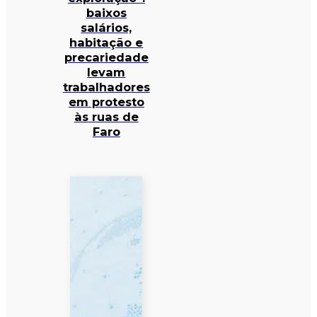
baixos
salários,
habitação e
precariedade
levam
trabalhadores
em protesto
às ruas de
Faro