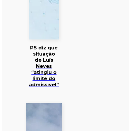
PS diz que
situação
de Luís
Neves
“atingiu o
limite do
admissível”