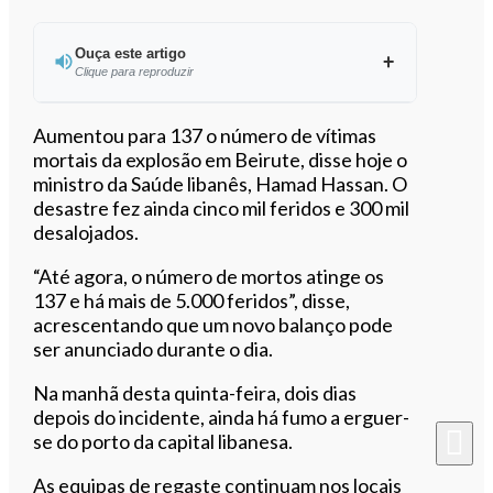
Ouça este artigo
Clique para reproduzir
Ouvir este artigo
Aumentou para 137 o número de vítimas
mortais da explosão em Beirute, disse hoje o
ministro da Saúde libanês, Hamad Hassan. O
desastre fez ainda cinco mil feridos e 300 mil
desalojados.
“A
té agora, o número de mortos atinge os
137 e há mais de 5.000 feridos”,
disse,
acrescentando que um novo balanço pode
ser anunciado durante o dia.
Na manhã desta quinta-feira, dois dias
depois do incidente, ainda há fumo a erguer-
se do porto da capital libanesa.
As equipas de regaste continuam nos locais