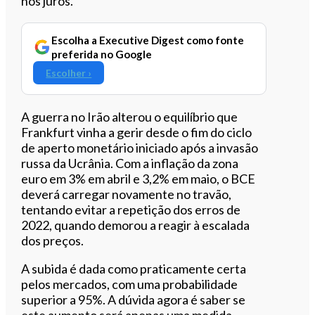
nos juros.
Escolha a Executive Digest como fonte
preferida no Google
Escolher ›
A guerra no Irão alterou o equilíbrio que
Frankfurt vinha a gerir desde o fim do ciclo
de aperto monetário iniciado após a invasão
russa da Ucrânia. Com a inflação da zona
euro em 3% em abril e 3,2% em maio, o BCE
deverá carregar novamente no travão,
tentando evitar a repetição dos erros de
2022, quando demorou a reagir à escalada
dos preços.
A subida é dada como praticamente certa
pelos mercados, com uma probabilidade
superior a 95%. A dúvida agora é saber se
este aumento será apenas uma medida