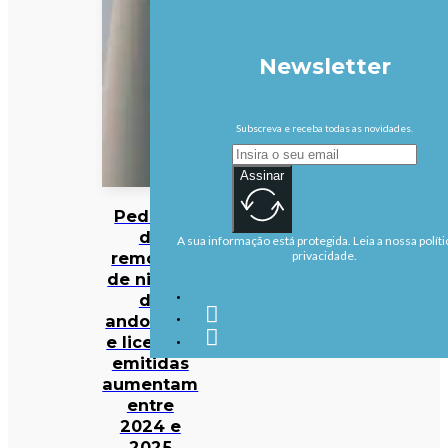
Newsletter
Subscreva e receba todas as novidades.
Assinar
Pedidos
de
A sua informação está protegida. Leia a nossa políti
remoção
privacidade.
de ninhos
de
andorinha
e licenças
emitidas
aumentam
entre
2024 e
2025