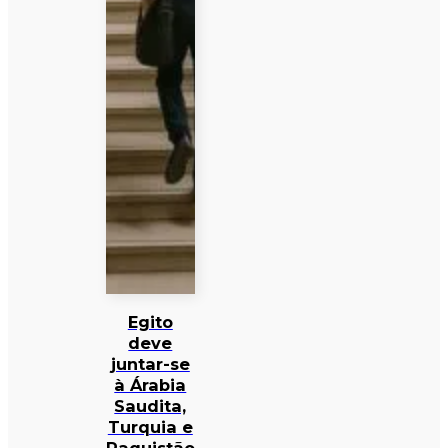
Egito
deve
juntar-se
à Árabia
Saudita,
Turquia e
Paquistão