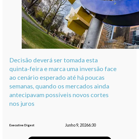
Decisão deverá ser tomada esta
quinta-feira e marca uma inversão face
ao cenário esperado até há poucas
semanas, quando os mercados ainda
antecipavam possíveis novos cortes
nos juros
Junho 9, 2026
6:30
Executive Digest