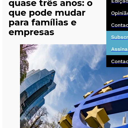
quase três anos: o
Ediçã
que pode mudar
Opiniã
para famílias e
Conta
empresas
Subscr
Assina
Conta