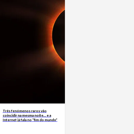
Três fenómenos raros vão
coincidir na mesma noite… e a
Internet já fala no “fim do mundo”