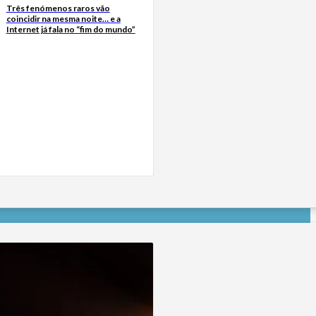
Três fenómenos raros vão
coincidir na mesma noite… e a
Internet já fala no “fim do mundo”