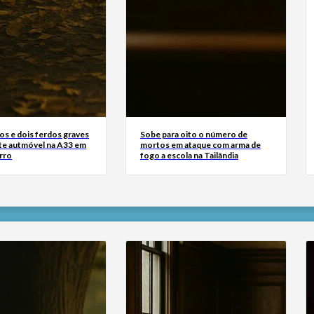
os e dois ferdos graves
Sobe para oito o número de
te autmóvel na A33 em
mortos em ataque com arma de
rro
fogo a escola na Tailândia