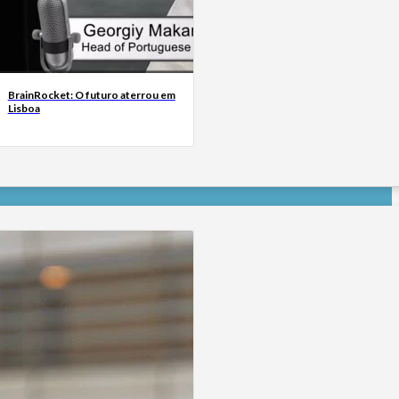
BrainRocket: O futuro aterrou em
Lisboa