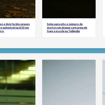
os e dois ferdos graves
Sobe para oito o número de
te autmóvel na A33 em
mortos em ataque com arma de
rro
fogo a escola na Tailândia