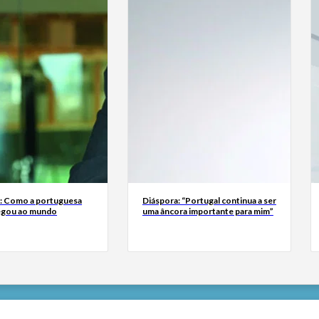
a: Como a portuguesa
Diáspora: “Portugal continua a ser
egou ao mundo
uma âncora importante para mim”