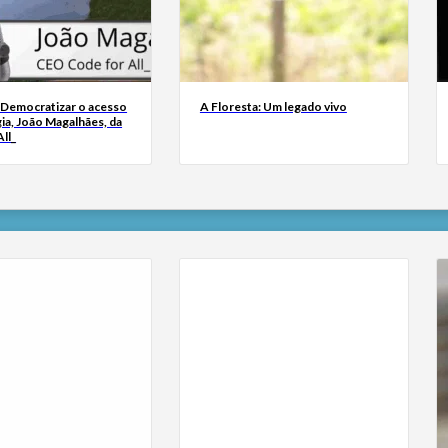
 Democratizar o acesso
A Floresta: Um legado vivo
ia, João Magalhães, da
ll_