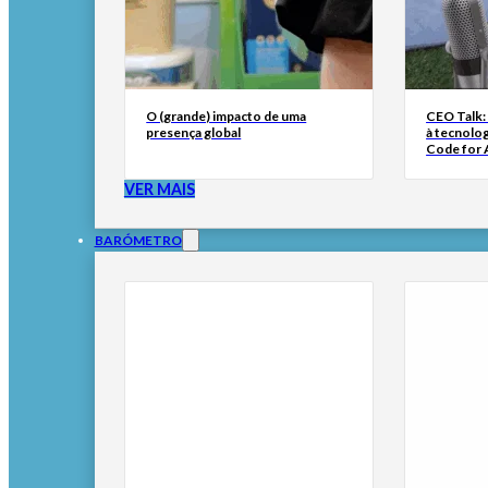
O (grande) impacto de uma
CEO Talk:
presença global
à tecnolog
Code for A
VER MAIS
BARÓMETRO