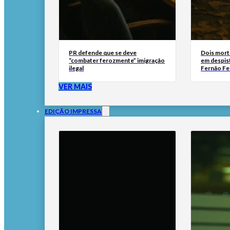
PR defende que se deve
Dois mort
“combater ferozmente” imigração
em despis
ilegal
Fernão Fe
VER MAIS
EDIÇÃO IMPRESSA