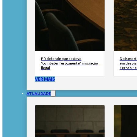
PR defende que se deve
Dois mort
“combater ferozmente” imigração
em despis
ilegal
Fernão Fe
VER MAIS
ATUALIDADE