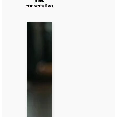
mês
consecutivo