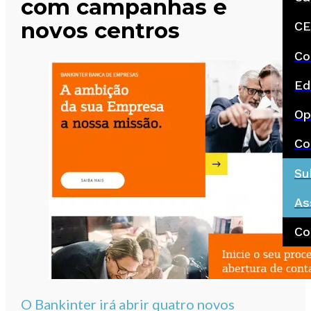
com campanhas e
novos centros
CE
Co
Ed
Op
Co
Su
As
Co
O Bankinter irá abrir quatro novos