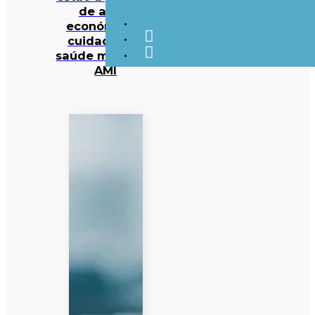
de apoio
económico e
cuidados de
saúde mental —
AMI