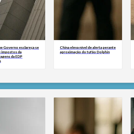
ue Governo esclareça se
China eleva nível de alerta perante
e impostos da
aproximação do tufão Dolphin
ragens da EDP
m