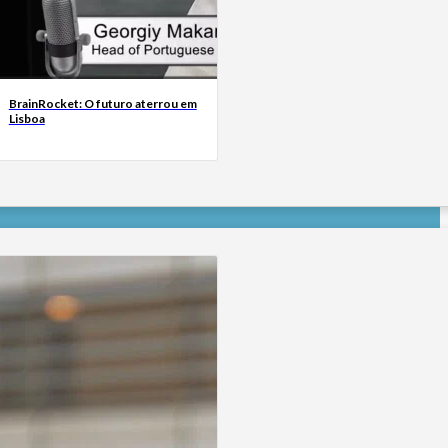
BrainRocket: O futuro aterrou em
Lisboa