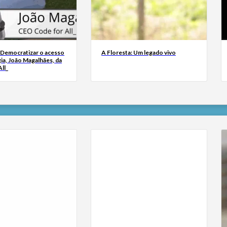
 Democratizar o acesso
A Floresta: Um legado vivo
ia, João Magalhães, da
ll_