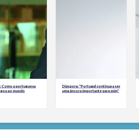
a: Como a portuguesa
Diáspora: “Portugal continua a ser
egou ao mundo
uma âncora importante para mim”