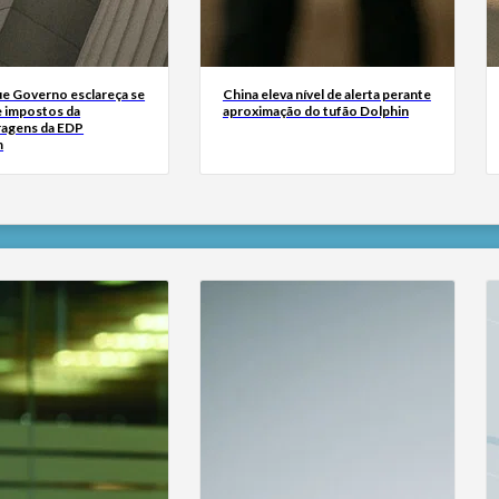
ue Governo esclareça se
China eleva nível de alerta perante
e impostos da
aproximação do tufão Dolphin
ragens da EDP
m