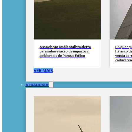
Associação ambientalista alerta
PS quer q
para subavaliação de impactos
há risco d
ambientais de Parque Eólico
venda bar
caducare
VER MAIS
ATUALIDADE