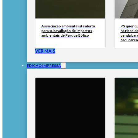
Associação ambientalista alerta
PS quer q
para subavaliação de impactos
há risco d
ambientais de Parque Eólico
venda bar
caducare
VER MAIS
EDIÇÃO IMPRESSA