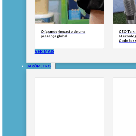
O (grande) impacto de uma
CEO Talk:
presença global
à tecnolog
Code for A
VER MAIS
BARÓMETRO