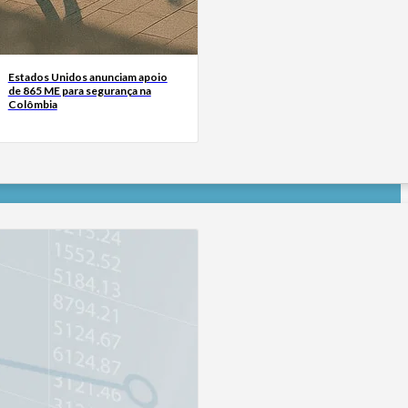
Estados Unidos anunciam apoio
de 865 ME para segurança na
Colômbia