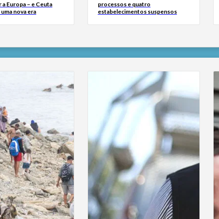
 a Europa – e Ceuta
processos e quatro
r uma nova era
estabelecimentos suspensos