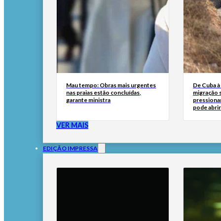
Mau tempo: Obras mais urgentes
De Cuba à 
nas praias estão concluídas,
migração 
garante ministra
pressionar
pode abri
VER MAIS
EDIÇÃO IMPRESSA