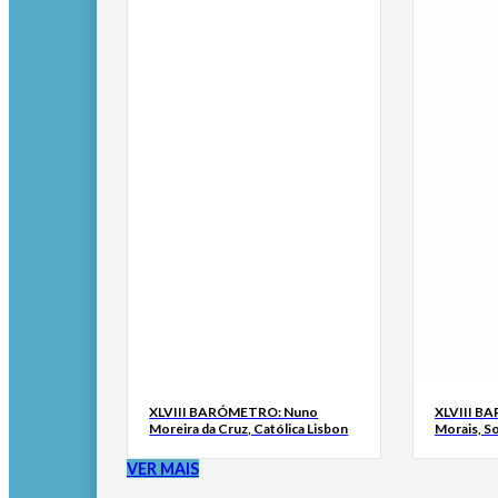
XLVIII BARÓMETRO: Nuno
XLVIII B
Moreira da Cruz, Católica Lisbon
Morais, S
VER MAIS