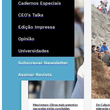
Cadernos Especiais
CEO's Talks
Edição Impressa
Opinião
Universidades
Subscrever Newsletter
Assinar Revista
Mau tempo: Obras mais urgentes
De Cuba à 
nas praias estão concluídas,
migração 