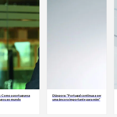
a: Como a portuguesa
Diáspora: “Portugal continua a ser
egou ao mundo
uma âncora importante para mim”