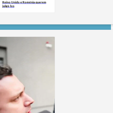
Reino Unido e Roménia querem
julgá-los