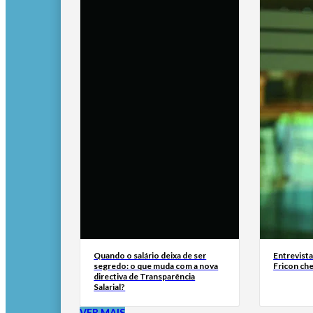
Quando o salário deixa de ser
Entrevist
segredo: o que muda com a nova
Fricon ch
directiva de Transparência
Salarial?
VER MAIS