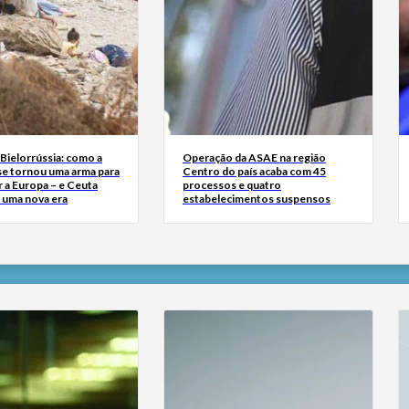
Bielorrússia: como a
Operação da ASAE na região
se tornou uma arma para
Centro do país acaba com 45
 a Europa – e Ceuta
processos e quatro
r uma nova era
estabelecimentos suspensos