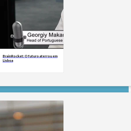
BrainRocket: O futuro aterrou em
Lisboa