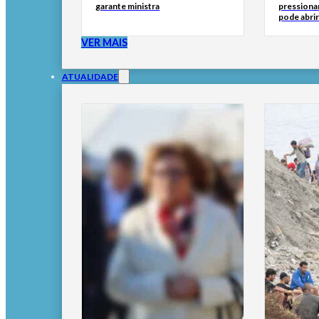
garante ministra
pressionar
pode abri
VER MAIS
ATUALIDADE