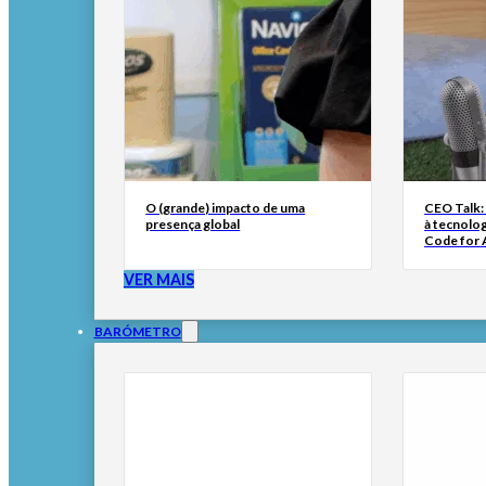
O (grande) impacto de uma
CEO Talk:
presença global
à tecnolog
Code for A
VER MAIS
BARÓMETRO