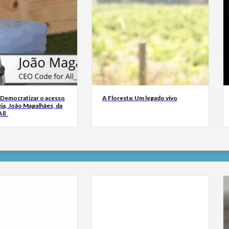
 Democratizar o acesso
A Floresta: Um legado vivo
ia, João Magalhães, da
ll_