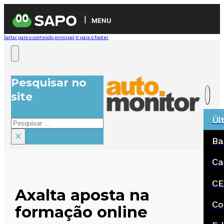
MENU
Saltar para o conteúdo principal
Ir para o footer
Pesquisar no
site
Úl
Pesquisar
×
Ba
Ca
CE
Axalta aposta na
Co
formação online