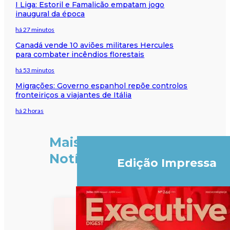
I Liga: Estoril e Famalicão empatam jogo
inaugural da época
há 27 minutos
Canadá vende 10 aviões militares Hercules
para combater incêndios florestais
há 53 minutos
Migrações: Governo espanhol repõe controlos
fronteiriços a viajantes de Itália
há 2 horas
Mais
Notícias
Edição Impressa