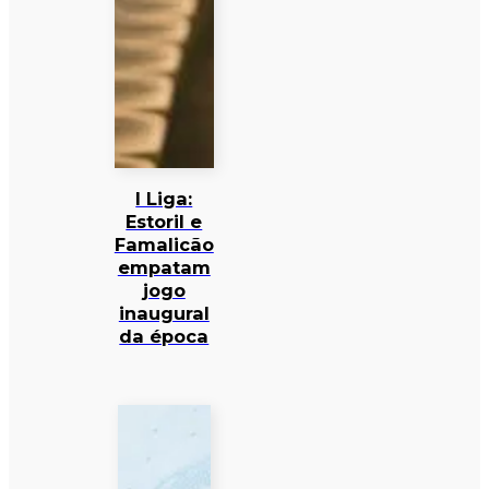
I Liga:
Estoril e
Famalicão
empatam
jogo
inaugural
da época