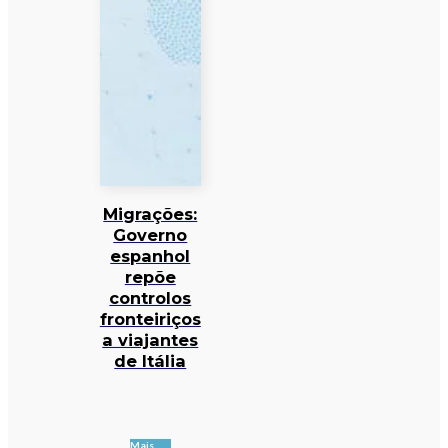
Migrações:
Governo
espanhol
repõe
controlos
fronteiriços
a viajantes
de Itália
Mais