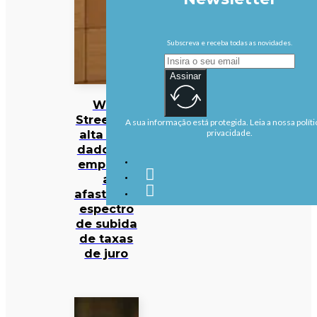
Subscreva e receba todas as novidades.
Assinar
Wall
Street em
A sua informação está protegida. Leia a nossa políti
alta com
privacidade.
dados de
emprego
a
afastarem
espectro
de subida
de taxas
de juro