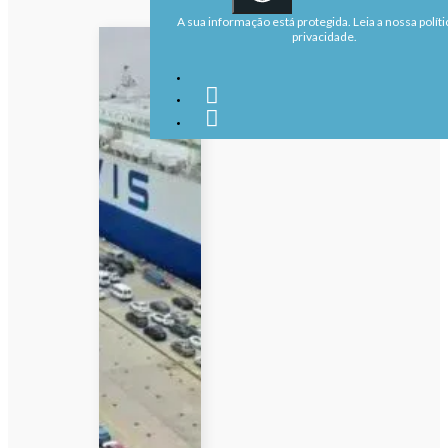
A sua informação está protegida. Leia a nossa políti
privacidade.