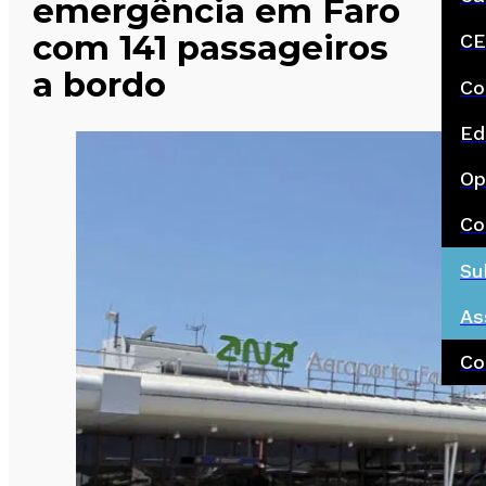
emergência em Faro
com 141 passageiros
CE
a bordo
Co
Ed
Op
Co
Su
As
Co