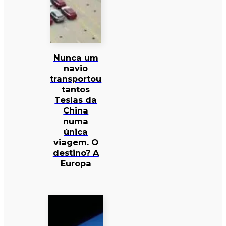
Nunca um
navio
transportou
tantos
Teslas da
China
numa
única
viagem. O
destino? A
Europa