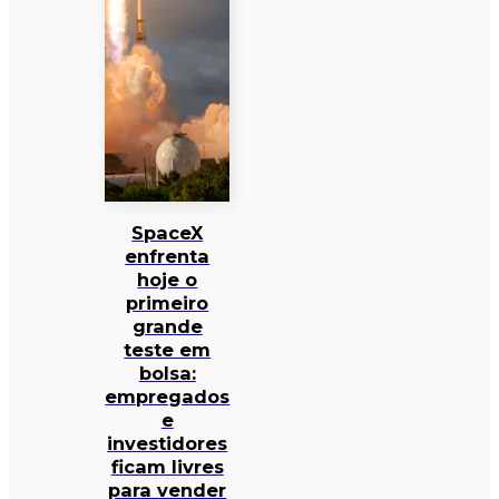
SpaceX
enfrenta
hoje o
primeiro
grande
teste em
bolsa:
empregados
e
investidores
ficam livres
para vender