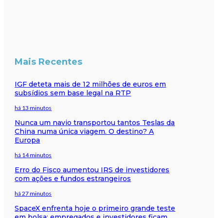
Mais Recentes
IGF deteta mais de 12 milhões de euros em
subsídios sem base legal na RTP
há 13 minutos
Nunca um navio transportou tantos Teslas da
China numa única viagem. O destino? A
Europa
há 14 minutos
Erro do Fisco aumentou IRS de investidores
com ações e fundos estrangeiros
há 27 minutos
SpaceX enfrenta hoje o primeiro grande teste
em bolsa: empregados e investidores ficam