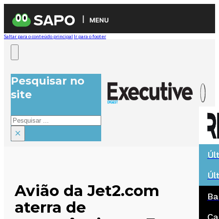
MENU
Saltar para o conteúdo principal
Ir para o footer
Pesquisar no
site
Pesquisar
×
Úl
Úl
Avião da Jet2.com
Ba
aterra de
Ca