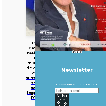
IGF
deteta
ASSINAR
mais de
12
milhões
de euros
Newsletter
em
subsídios
sem
Subscreva e receba todas as novidades.
base
legal na
Assinar
RTP