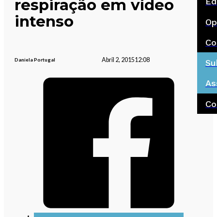
respiração em vídeo
Ed
intenso
Op
Co
Abril 2, 2015
12:08
Daniela Portugal
Su
As
Co