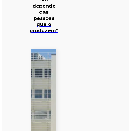
depende
das
pessoas
que o
produzem”