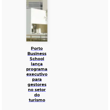
Porto
Business
School
lança
programa
executivo
para
gestores
no setor
do
turismo