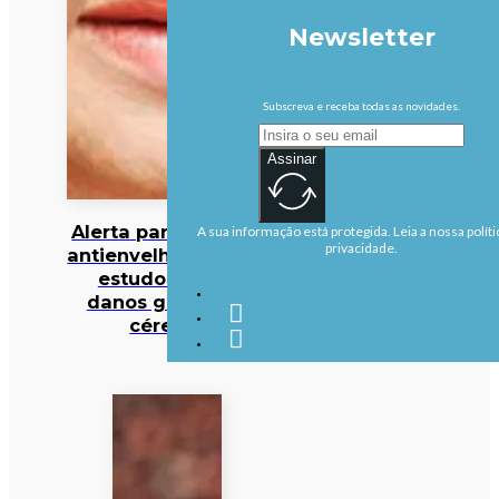
Newsletter
Subscreva e receba todas as novidades.
Assinar
Alerta para cocktail
A sua informação está protegida. Leia a nossa políti
privacidade.
antienvelhecimento:
estudo deteta
danos graves no
cérebro