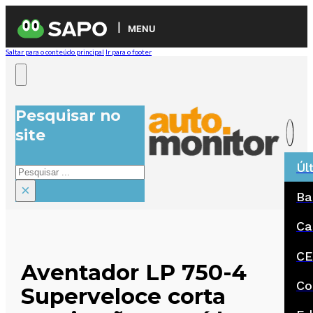
MENU
Saltar para o conteúdo principal
Ir para o footer
Pesquisar no
site
Úl
Pesquisar
×
Ba
Ca
CE
Aventador LP 750-4
Co
Superveloce corta