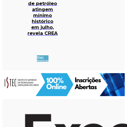
de petróleo
atingem
mínimo
histórico
em julho,
revela CREA
Mais
Notícias