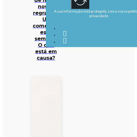
novas
A sua informação está protegida. Leia a nossa políti
regras da
privacidade.
UE
começam
esta
semana.
O que
está em
causa?