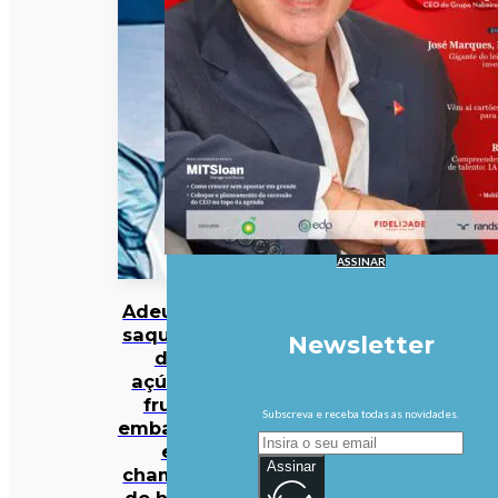
ASSINAR
Adeus às
saquetas
Newsletter
de
açúcar,
fruta
Subscreva e receba todas as novidades.
embalada
e
Assinar
champôs
de hotel: