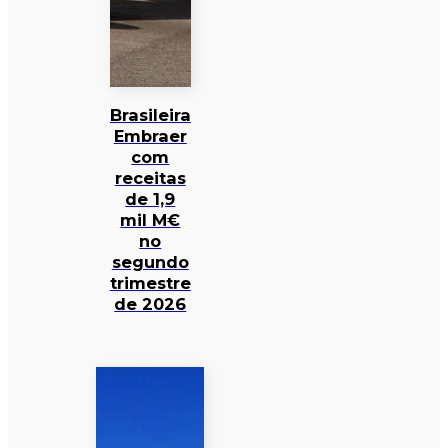
Brasileira
Embraer
com
receitas
de 1,9
mil M€
no
segundo
trimestre
de 2026