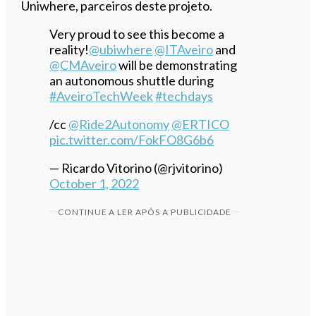
Uniwhere, parceiros deste projeto.
Very proud to see this become a
reality!
@ubiwhere
@ITAveiro
and
@CMAveiro
will be demonstrating
an autonomous shuttle during
#AveiroTechWeek
#techdays
/cc
@Ride2Autonomy
@ERTICO
pic.twitter.com/FokFO8G6b6
— Ricardo Vitorino (@rjvitorino)
October 1, 2022
CONTINUE A LER APÓS A PUBLICIDADE