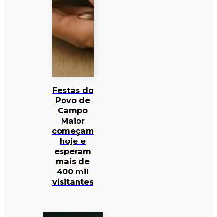
Festas do
Povo de
Campo
Maior
começam
hoje e
esperam
mais de
400 mil
visitantes