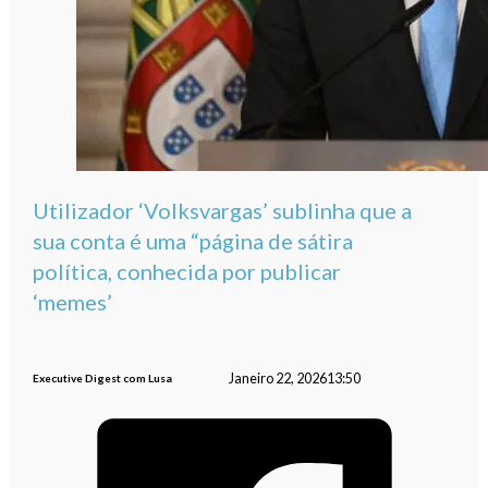
Utilizador ‘Volksvargas’ sublinha que a
sua conta é uma “página de sátira
política, conhecida por publicar
‘memes’
Janeiro 22, 2026
13:50
Executive Digest com Lusa