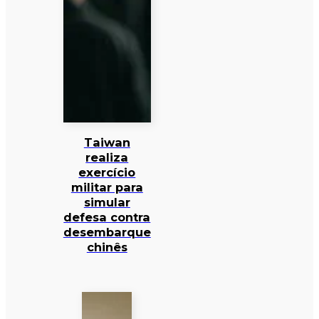
Taiwan
realiza
exercício
militar para
simular
defesa contra
desembarque
chinês