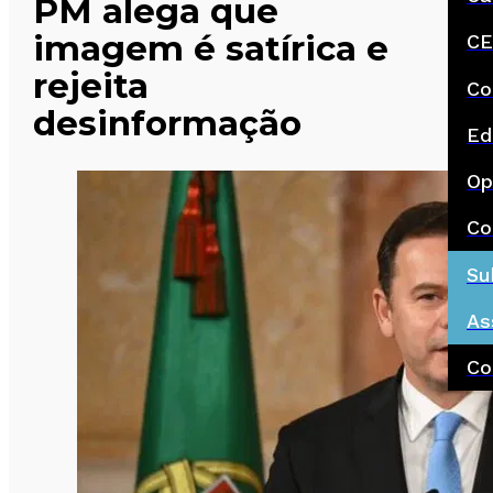
PM alega que
imagem é satírica e
CE
rejeita
Co
desinformação
Ed
Op
Co
Su
As
Co