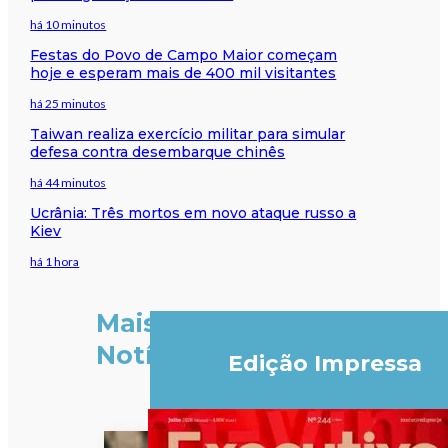
há 10 minutos
Festas do Povo de Campo Maior começam
hoje e esperam mais de 400 mil visitantes
há 25 minutos
Taiwan realiza exercício militar para simular
defesa contra desembarque chinês
há 44 minutos
Ucrânia: Três mortos em novo ataque russo a
Kiev
há 1 hora
Mais
Notícias
Edição Impressa