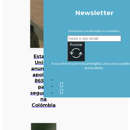
Newsletter
Subscreva e receba todas as novidades.
Assinar
Estados
Unidos
A sua informação está protegida. Leia a nossa políti
anunciam
privacidade.
apoio de
865 ME
para
segurança
na
Colômbia