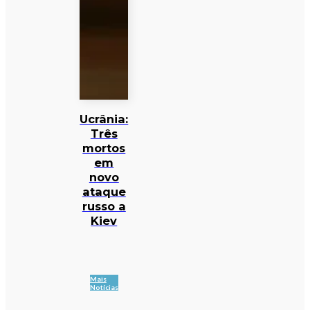
Ucrânia:
Três
mortos
em
novo
ataque
russo a
Kiev
Mais
Notícias