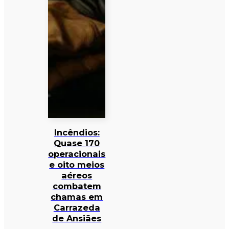
Incêndios:
Quase 170
operacionais
e oito meios
aéreos
combatem
chamas em
Carrazeda
de Ansiães