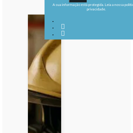
A sua informação está protegida. Leia a nossa políti
privacidade.