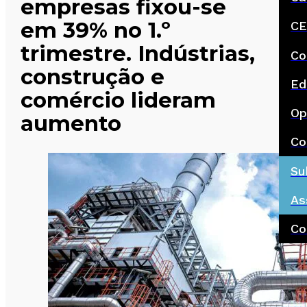
empresas fixou-se
em 39% no 1.º
CE
trimestre. Indústrias,
Co
construção e
Ed
comércio lideram
Op
aumento
Co
Su
As
Co