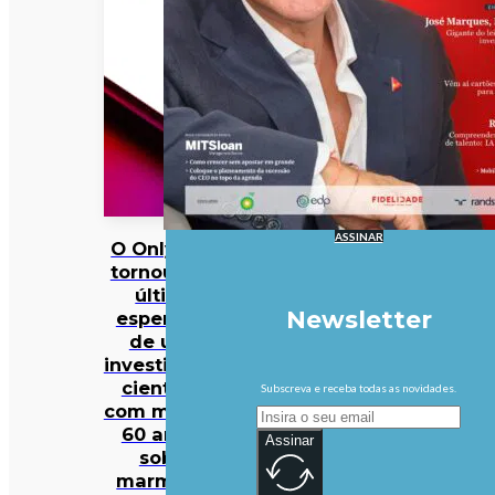
ASSINAR
O OnlyFans
tornou-se a
última
Newsletter
esperança
de uma
investigação
científica
Subscreva e receba todas as novidades.
com mais de
60 anos…
Assinar
sobre
marmotas