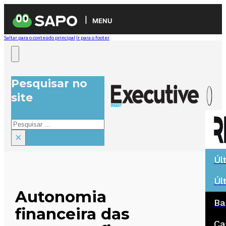
MENU
Saltar para o conteúdo principal
Ir para o footer
Pesquisar no
site
Pesquisar
×
Úl
Úl
Autonomia
Ba
financeira das
Ca