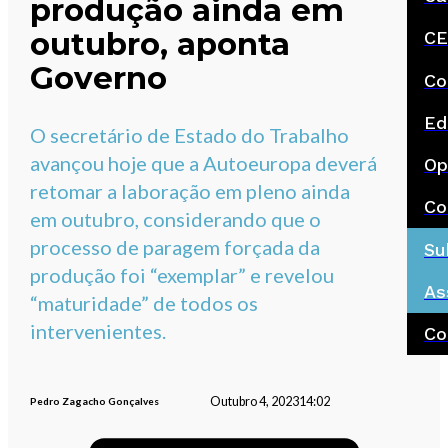
produção ainda em
outubro, aponta
CE
Governo
Co
Ed
O secretário de Estado do Trabalho
avançou hoje que a Autoeuropa deverá
Op
retomar a laboração em pleno ainda
Co
em outubro, considerando que o
processo de paragem forçada da
Su
produção foi “exemplar” e revelou
As
“maturidade” de todos os
intervenientes.
Co
Outubro 4, 2023
14:02
Pedro Zagacho Gonçalves