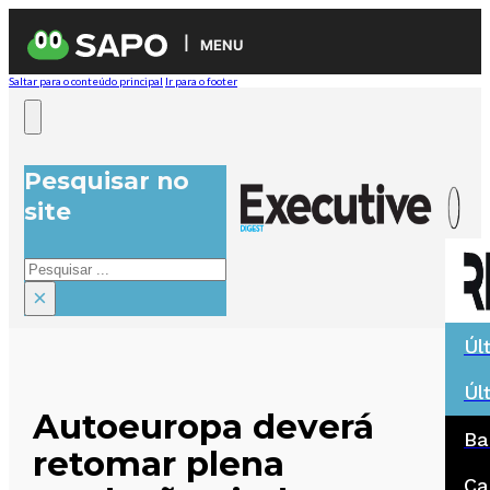
MENU
Saltar para o conteúdo principal
Ir para o footer
Pesquisar no
site
Pesquisar
×
Úl
Úl
Autoeuropa deverá
Ba
retomar plena
Ca