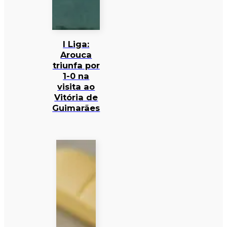
I Liga:
Arouca
triunfa por
1-0 na
visita ao
Vitória de
Guimarães