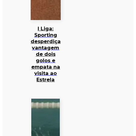
I Liga:
Sporting
desperdiça
vantagem
de dois
golos e
empata na
visita ao
Estrela