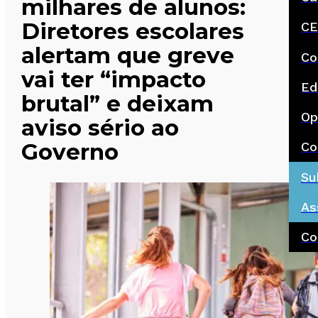
milhares de alunos:
Diretores escolares
CE
alertam que greve
Co
vai ter “impacto
Ed
brutal” e deixam
Op
aviso sério ao
Governo
Co
Su
As
Co