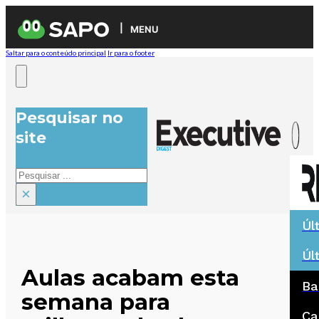
MENU
Saltar para o conteúdo principal
Ir para o footer
Pesquisar no
site
Pesquisar
×
Úl
Úl
Aulas acabam esta
Ba
semana para
Ca