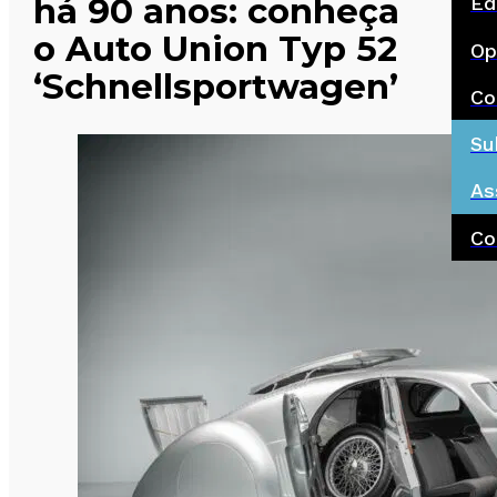
há 90 anos: conheça
Ed
o Auto Union Typ 52
Op
‘Schnellsportwagen’
Co
Su
As
Co