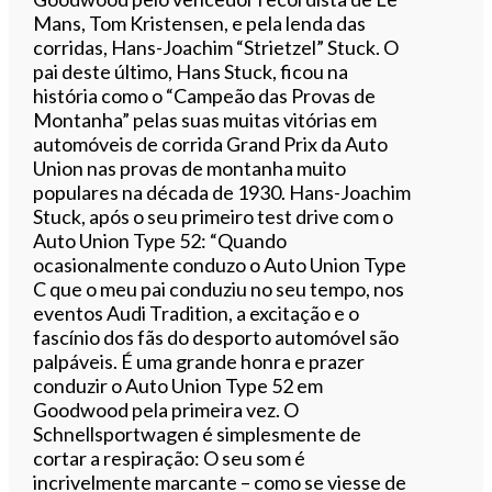
Mans, Tom Kristensen, e pela lenda das
corridas, Hans-Joachim “Strietzel” Stuck. O
pai deste último, Hans Stuck, ficou na
história como o “Campeão das Provas de
Montanha” pelas suas muitas vitórias em
automóveis de corrida Grand Prix da Auto
Union nas provas de montanha muito
populares na década de 1930. Hans-Joachim
Stuck, após o seu primeiro test drive com o
Auto Union Type 52: “Quando
ocasionalmente conduzo o Auto Union Type
C que o meu pai conduziu no seu tempo, nos
eventos Audi Tradition, a excitação e o
fascínio dos fãs do desporto automóvel são
palpáveis. É uma grande honra e prazer
conduzir o Auto Union Type 52 em
Goodwood pela primeira vez. O
Schnellsportwagen é simplesmente de
cortar a respiração: O seu som é
incrivelmente marcante – como se viesse de