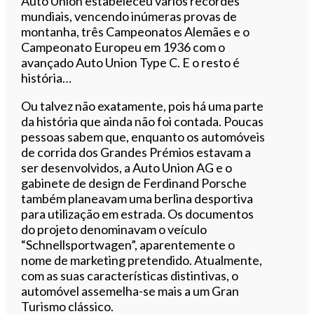
Auto Union estabeleceu vários recordes
mundiais, vencendo inúmeras provas de
montanha, três Campeonatos Alemães e o
Campeonato Europeu em 1936 com o
avançado Auto Union Type C. E o resto é
história…
Ou talvez não exatamente, pois há uma parte
da história que ainda não foi contada. Poucas
pessoas sabem que, enquanto os automóveis
de corrida dos Grandes Prémios estavam a
ser desenvolvidos, a Auto Union AG e o
gabinete de design de Ferdinand Porsche
também planeavam uma berlina desportiva
para utilização em estrada. Os documentos
do projeto denominavam o veículo
“Schnellsportwagen”, aparentemente o
nome de marketing pretendido. Atualmente,
com as suas características distintivas, o
automóvel assemelha-se mais a um Gran
Turismo clássico.