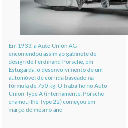
Em 1933, a Auto Union AG
encomendou assim ao gabinete de
design de Ferdinand Porsche, em
Estugarda, o desenvolvimento de um
automóvel de corrida baseado na
fórmula de 750 kg. O trabalho no Auto
Union Type A (internamente, Porsche
chamou-lhe Type 22) começou em
março do mesmo ano