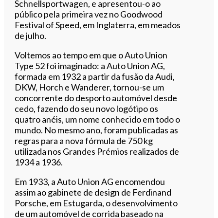
Schnellsportwagen, e apresentou-o ao
público pela primeira vez no Goodwood
Festival of Speed, em Inglaterra, em meados
de julho.
Voltemos ao tempo em que o Auto Union
Type 52 foi imaginado: a Auto Union AG,
formada em 1932 a partir da fusão da Audi,
DKW, Horch e Wanderer, tornou-se um
concorrente do desporto automóvel desde
cedo, fazendo do seu novo logótipo os
quatro anéis, um nome conhecido em todo o
mundo. No mesmo ano, foram publicadas as
regras para a nova fórmula de 750 kg
utilizada nos Grandes Prémios realizados de
1934 a 1936.
Em 1933, a Auto Union AG encomendou
assim ao gabinete de design de Ferdinand
Porsche, em Estugarda, o desenvolvimento
de um automóvel de corrida baseado na