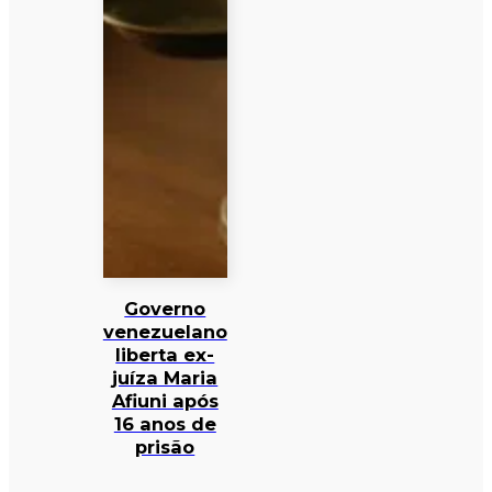
Governo
venezuelano
liberta ex-
juíza Maria
Afiuni após
16 anos de
prisão