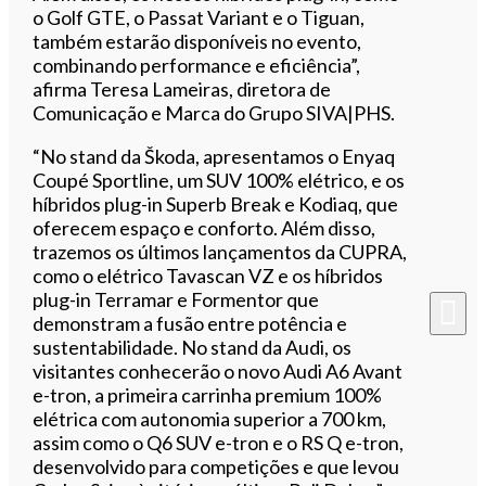
o Golf GTE, o Passat Variant e o Tiguan,
também estarão disponíveis no evento,
combinando performance e eficiência”,
afirma Teresa Lameiras, diretora de
Comunicação e Marca do Grupo SIVA|PHS.
“No stand da Škoda, apresentamos o Enyaq
Coupé Sportline, um SUV 100% elétrico, e os
híbridos plug-in Superb Break e Kodiaq, que
oferecem espaço e conforto. Além disso,
trazemos os últimos lançamentos da CUPRA,
como o elétrico Tavascan VZ e os híbridos
plug-in Terramar e Formentor que
demonstram a fusão entre potência e
sustentabilidade. No stand da Audi, os
visitantes conhecerão o novo Audi A6 Avant
e-tron, a primeira carrinha premium 100%
elétrica com autonomia superior a 700 km,
assim como o Q6 SUV e-tron e o RS Q e-tron,
desenvolvido para competições e que levou