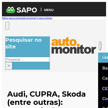
MENU
Saltar para o conteúdo principal
Ir para o footer
Pesquisar no
site
Úl
Pesquisar
×
Ba
Ca
CE
Audi, CUPRA, Skoda
Co
(entre outras):