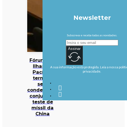
Newsletter
Subscreva e receba todas as novidades.
Assinar
Fórum das
Ilhas do
A sua informação está protegida. Leia a nossa políti
Pacífico
privacidade.
termina
sem
condenação
conjunta a
teste de
míssil da
China