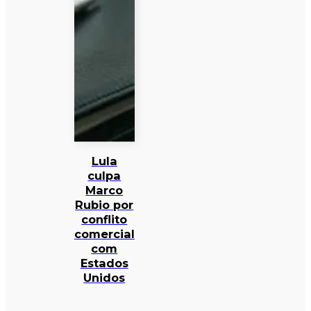
Lula
culpa
Marco
Rubio por
conflito
comercial
com
Estados
Unidos