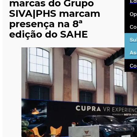
marcas do Grupo
Ed
SIVA|PHS marcam
Op
presença na 8ª
Co
edição do SAHE
Su
As
Co