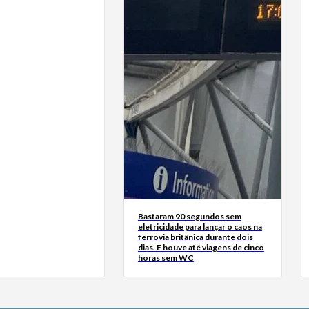
Bastaram 90 segundos sem
eletricidade para lançar o caos na
ferrovia britânica durante dois
dias. E houve até viagens de cinco
horas sem WC