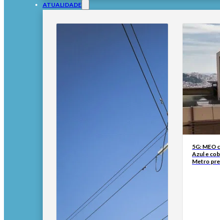
ATUALIDADE
5G: MEO co
Azul e cob
Metro pre