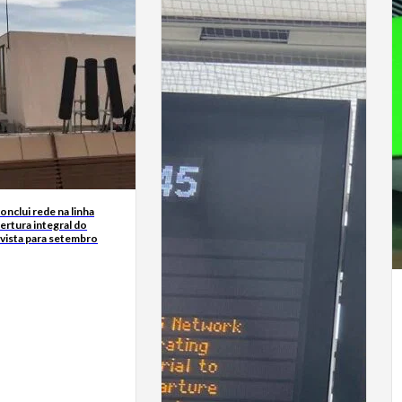
nclui rede na linha
ertura integral do
vista para setembro