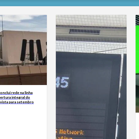
nclui rede na linha
ertura integral do
vista para setembro