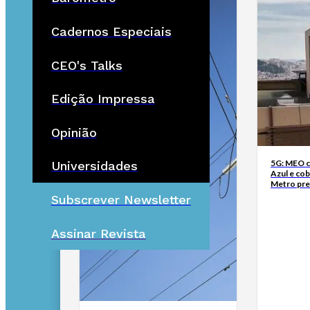
Cadernos Especiais
CEO's Talks
Edição Impressa
Opinião
5G: MEO co
Universidades
Azul e cob
Metro pre
Subscrever Newsletter
Assinar Revista