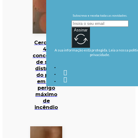
Subscreva e receba todas as novidades.
Assinar
Cerca de
40
A sua informação está protegida. Leia a nossa políti
concelhos
privacidade.
de sete
distritos
do país
em em
perigo
máximo
de
incêndio