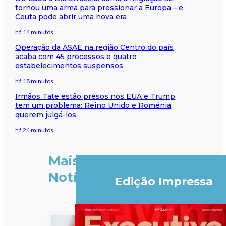
tornou uma arma para pressionar a Europa – e
Ceuta pode abrir uma nova era
há 14 minutos
Operação da ASAE na região Centro do país
acaba com 45 processos e quatro
estabelecimentos suspensos
há 18 minutos
Irmãos Tate estão presos nos EUA e Trump
tem um problema: Reino Unido e Roménia
querem julgá-los
há 24 minutos
Mais
Notícias
Edição Impressa