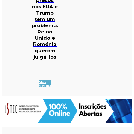
presos
nos EUA e
Trump
tem um
problema:
Reino
Unido e
Roménia
querem
julgá-los
Mais
Notícias