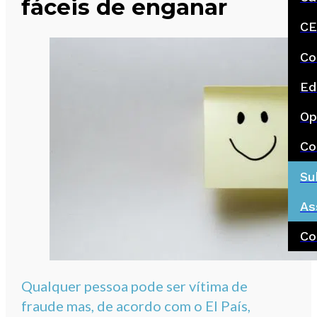
fáceis de enganar
CE
Co
Ed
Op
Co
Su
As
Co
Qualquer pessoa pode ser vítima de
fraude mas, de acordo com o El País,