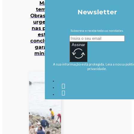
Mau
tempo:
Newsletter
Obras mais
urgentes
nas praias
Subscreva e receba todas as novidades.
estão
concluídas,
Assinar
garante
ministra
A sua informação está protegida. Leia a nossa políti
privacidade.