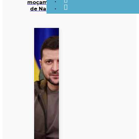
moçambicana
de Nampula