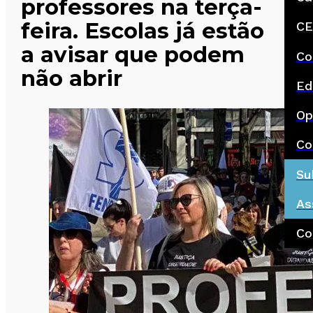
professores na terça-
feira. Escolas já estão
CE
a avisar que podem
Co
não abrir
Ed
Op
Co
Su
As
Co