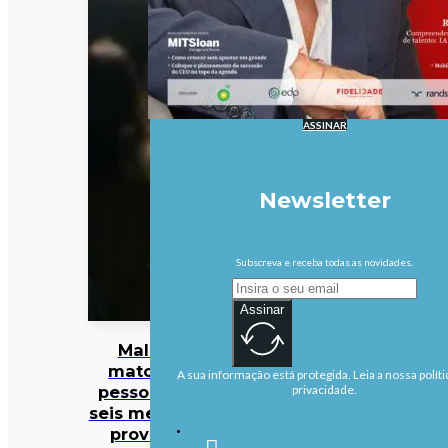
ASSINAR
Newsletter
Subscreva e receba todas as novidades.
Assinar
Malária
matou 47
A sua informação está protegida. Leia a nossa políti
pessoas em
privacidade.
seis meses na
província