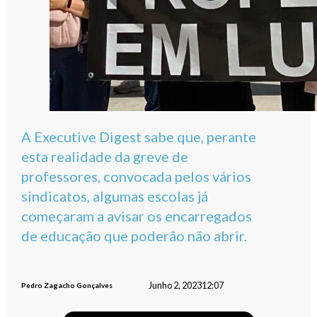
A Executive Digest sabe que, perante
esta realidade da greve de
professores, convocada pelos vários
sindicatos, algumas escolas já
começaram a avisar os encarregados
de educação que poderão não abrir.
Junho 2, 2023
12:07
Pedro Zagacho Gonçalves