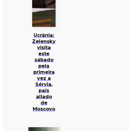
Ucrânia:
Zelensky
visita
este
sábado
pela
primeira
vez a
Sérvia,
país
aliado
de
Moscovo