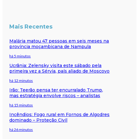
Mais Recentes
Malária matou 47 pessoas em seis meses na
província moçambicana de Nampula
há 5 minutos
Ucrânia: Zelensky visita este sábado pela
primeira vez a Sérvia, país aliado de Moscovo
há 12 minutos
Irão: Teerão pensa ter encurralado Trump,
mas estratégia envolve riscos – analistas
há 15 minutos
Incêndios: Fogo rural em Fornos de Algodres
dominado – Proteção Civil
há 26 minutos