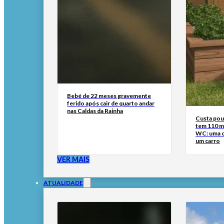
Bebé de 22 meses gravemente
ferido após cair de quarto andar
nas Caldas da Rainha
Custa pouc
tem 110 m²
WC: uma ca
um carro
VER MAIS
ATUALIDADE