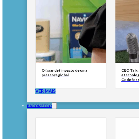
O (grande) impacto de uma
CEO Talk:
presença global
à tecnolog
Code for A
VER MAIS
BARÓMETRO