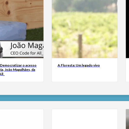
 Democratizar o acesso
A Floresta: Um legado vivo
ia, João Magalhães, da
ll_