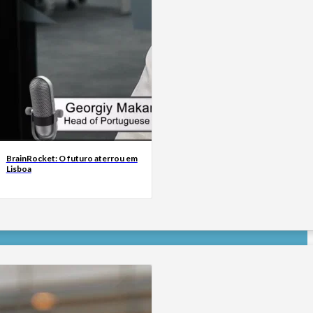
BrainRocket: O futuro aterrou em
Lisboa