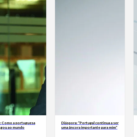
a: Como a portuguesa
Diáspora: “Portugal continua a ser
egou ao mundo
uma âncora importante para mim”