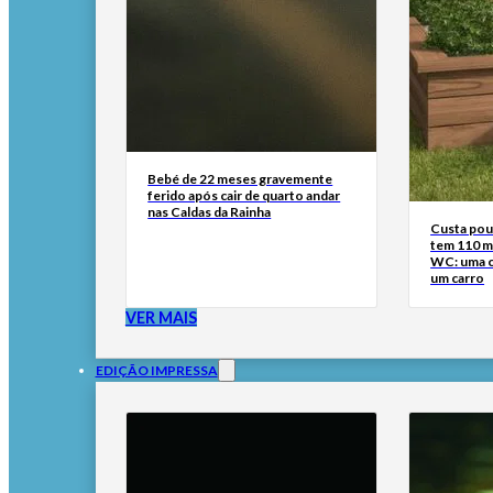
Bebé de 22 meses gravemente
ferido após cair de quarto andar
nas Caldas da Rainha
Custa pouc
tem 110 m²
WC: uma ca
um carro
VER MAIS
EDIÇÃO IMPRESSA