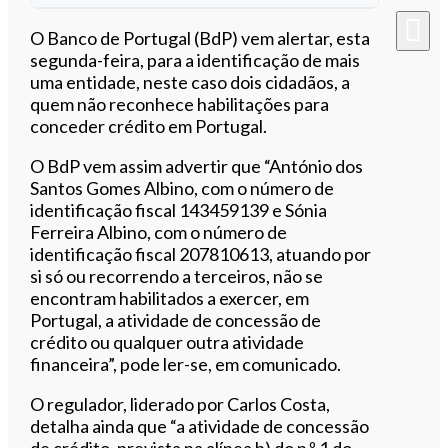
Ouvir este artigo
O Banco de Portugal (BdP) vem alertar, esta
segunda-feira, para a identificação de mais
uma entidade, neste caso dois cidadãos, a
quem não reconhece habilitações para
conceder crédito em Portugal.
O BdP vem assim advertir que “António dos
Santos Gomes Albino, com o número de
identificação fiscal 143459139 e Sónia
Ferreira Albino, com o número de
identificação fiscal 207810613, atuando por
si só ou recorrendo a terceiros, não se
encontram habilitados a exercer, em
Portugal, a atividade de concessão de
crédito ou qualquer outra atividade
financeira”, pode ler-se, em comunicado.
O regulador, liderado por Carlos Costa,
detalha ainda que “a atividade de concessão
de crédito, prevista na alínea b) do n.º 1 do