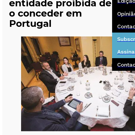
entidade proibida de
Ediçã
o conceder em
Opiniã
Portugal
Conta
Subscr
Assina
Conta