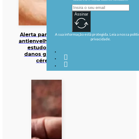
Assinar
Alerta para cocktail
A sua informação está protegida. Leia a nossa políti
privacidade.
antienvelhecimento:
estudo deteta
danos graves no
cérebro