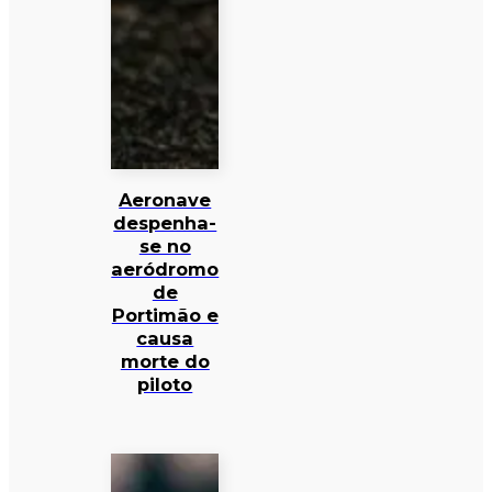
Aeronave
despenha-
se no
aeródromo
de
Portimão e
causa
morte do
piloto