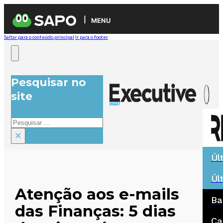
MENU
Saltar para o conteúdo principal
Ir para o footer
Pesquisar no
site
Pesquisar
×
Úl
Úl
Atenção aos e-mails
Ba
das Finanças: 5 dias
Ca