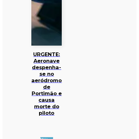
URGENTE:
Aeronave
despenha-
se no
aeródromo
de
Portimão e
causa
morte do
piloto
Mais