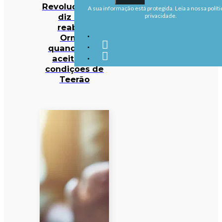
Revolucionária
A sua informação está protegida. Leia a nossa políti
diz que
privacidade.
reabrirá
Ormuz
quando EUA
aceitarem
condições de
Teerão