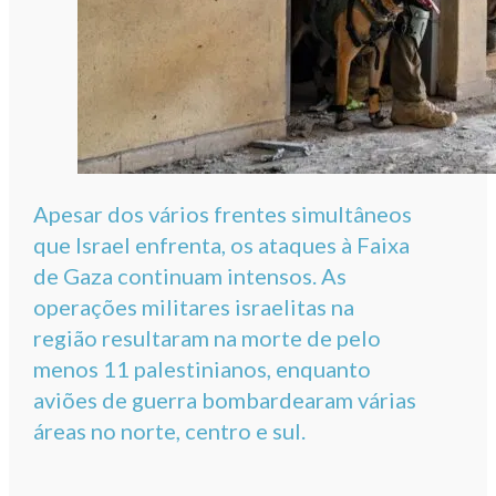
Apesar dos vários frentes simultâneos
que Israel enfrenta, os ataques à Faixa
de Gaza continuam intensos. As
operações militares israelitas na
região resultaram na morte de pelo
menos 11 palestinianos, enquanto
aviões de guerra bombardearam várias
áreas no norte, centro e sul.