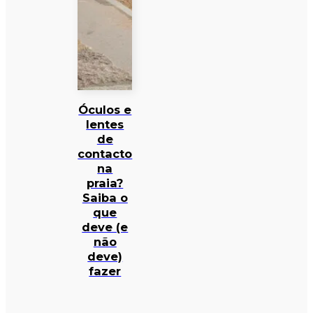
Óculos e
lentes
de
contacto
na
praia?
Saiba o
que
deve (e
não
deve)
fazer