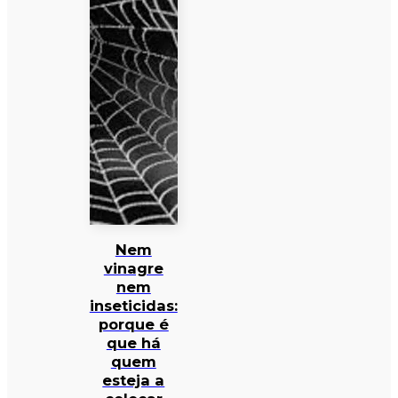
Nem
vinagre
nem
inseticidas:
porque é
que há
quem
esteja a