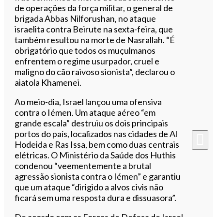
de operações da força militar, o general de
brigada Abbas Nilforushan, no ataque
israelita contra Beirute na sexta-feira, que
também resultou na morte de Nasrallah. “É
obrigatório que todos os muçulmanos
enfrentem o regime usurpador, cruel e
maligno do cão raivoso sionista”, declarou o
aiatola Khamenei.
Ao meio-dia, Israel lançou uma ofensiva
contra o Iémen. Um ataque aéreo “em
grande escala” destruiu os dois principais
portos do país, localizados nas cidades de Al
Hodeida e Ras Issa, bem como duas centrais
elétricas. O Ministério da Saúde dos Huthis
condenou “veementemente a brutal
agressão sionista contra o Iémen” e garantiu
que um ataque “dirigido a alvos civis não
ficará sem uma resposta dura e dissuasora”.
De acordo com as Forças de Defesa de Israel