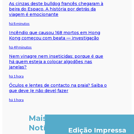
As cinzas deste bulldog francês chegaram à
beira do Espaço. A história por detrás da
viagem é emocionante
há 8 minutos
Incêndio que causou 168 mortos em Hong
Kong começou com beata — investigação
há 49 minutos
Nem vinagre nem inseticidas: porque é que
há quem esteja a colocar algodões nas
janelas?
há 1 hora
Óculos e lentes de contacto na praia? Saiba o
que deve (e não deve) fazer
há 1 hora
Mais
Notícias
Edição Impressa