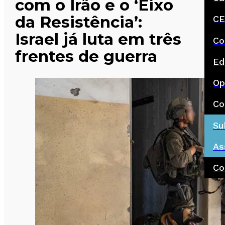
com o Irão e o ‘Eixo
da Resistência’:
CE
Israel já luta em três
Co
frentes de guerra
Ed
Op
Co
Su
As
Co