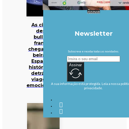
ASSINAR
As cinzas
deste
Newsletter
bulldog
francês
chegaram à
Subscreva e receba todas as novidades.
beira do
Espaço. A
Assinar
história por
detrás da
viagem é
A sua informação está protegida. Leia a nossa políti
emocionante
privacidade.